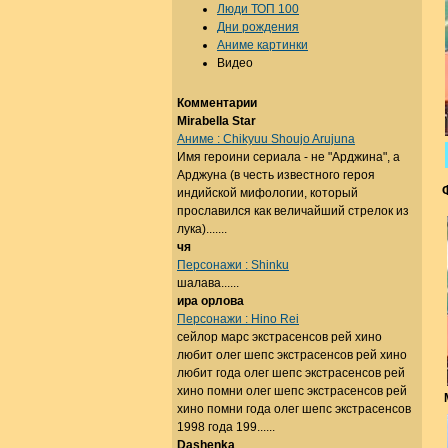
Люди ТОП 100
Дни рождения
Аниме картинки
Видео
Комментарии
Mirabella Star
Аниме : Chikyuu Shoujo Arujuna
Имя героини сериала - не "Арджина", а
Арджуна (в честь известного героя
индийской мифологии, который
прославился как величайший стрелок из
лука).......
чя
Персонажи : Shinku
шалава......
ира орлова
Персонажи : Hino Rei
сейлор марс экстрасенсов рей хино
любит олег шепс экстрасенсов рей хино
любит года олег шепс экстрасенсов рей
хино помни олег шепс экстрасенсов рей
хино помни года олег шепс экстрасенсов
1998 года 199......
Dashenka