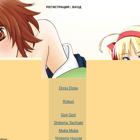
РЕГИСТРАЦИЯ
|
ВХОД
Dosu Dosu
Rokun
Goji Gori
Shiberia Tachiaki
Muka Muka
Shiberia Hazuki
ise ;