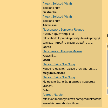
Люди : Solusod Micah
You look cute ......
Dashenka
Люди : Solusod Micah
You look cute ......
Alexmass
Персонажи : Someoka Ryuugo
Лучшие криптоигры на
https://fakto.top/en/kriptovalyuta-2/kriptoigry/
для вас - играйте и выигрывайте!......
Goras
Персонажи : Akemiya Masaki
Класс!!!......
Иван
Песни : Sailor Star Song
Конечно можно, так все стесняются.......
Megumi Reinard
Песни : Sailor Star Song
Ну можно было бы и автора перевода
указать.........
John
Аниме : Naruto
https://animebodypillows.com/product/hatake-
kakashi-naruto-body-pillow/......