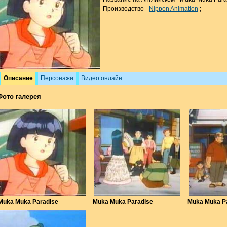
Производство -
Nippon Animation
;
Описание
Персонажи
Видео онлайн
Фото галерея
Muka Muka Paradise
Muka Muka Paradise
Muka Muka P