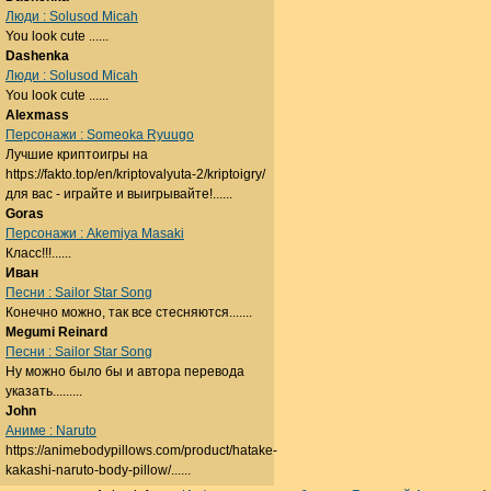
Люди : Solusod Micah
You look cute ......
Dashenka
Люди : Solusod Micah
You look cute ......
Alexmass
Персонажи : Someoka Ryuugo
Лучшие криптоигры на
https://fakto.top/en/kriptovalyuta-2/kriptoigry/
для вас - играйте и выигрывайте!......
Goras
Персонажи : Akemiya Masaki
Класс!!!......
Иван
Песни : Sailor Star Song
Конечно можно, так все стесняются.......
Megumi Reinard
Песни : Sailor Star Song
Ну можно было бы и автора перевода
указать.........
John
Аниме : Naruto
https://animebodypillows.com/product/hatake-
kakashi-naruto-body-pillow/......