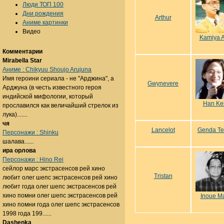
Люди ТОП 100
Дни рождения
Arthur
Аниме картинки
Видео
Kamiya A
Комментарии
Mirabella Star
Аниме : Chikyuu Shoujo Arujuna
Имя героини сериала - не "Арджина", а
Gwynevere
Арджуна (в честь известного героя
индийской мифологии, который
Han Ke
прославился как величайший стрелок из
лука).......
чя
Lancelot
Genda Te
Персонажи : Shinku
шалава......
ира орлова
Персонажи : Hino Rei
сейлор марс экстрасенсов рей хино
Tristan
любит олег шепс экстрасенсов рей хино
любит года олег шепс экстрасенсов рей
хино помни олег шепс экстрасенсов рей
Inoue M
хино помни года олег шепс экстрасенсов
1998 года 199......
Dashenka