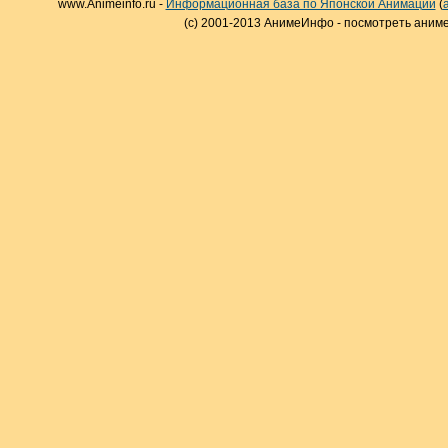
www.Animeinfo.ru -
Информационная база по Японской Анимации
(
(c) 2001-2013 АнимеИнфо - посмотреть аниме