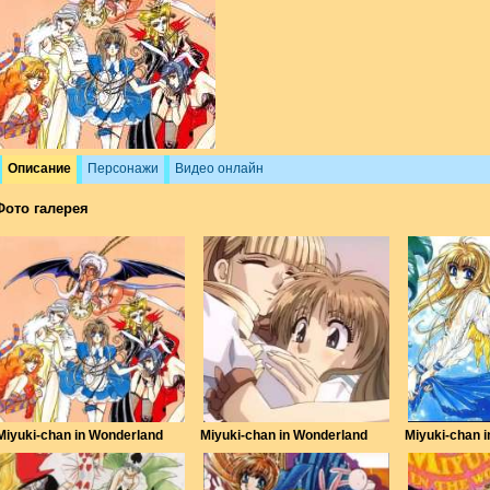
Описание
Персонажи
Видео онлайн
Фото галерея
Miyuki-chan in Wonderland
Miyuki-chan in Wonderland
Miyuki-chan 