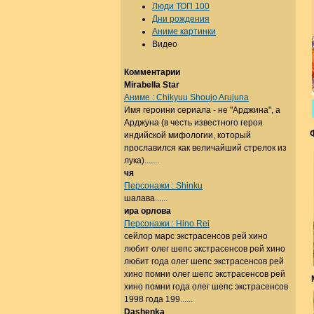
Люди ТОП 100
Дни рождения
Аниме картинки
Видео
Комментарии
Mirabella Star
Аниме : Chikyuu Shoujo Arujuna
Имя героини сериала - не "Арджина", а
Арджуна (в честь известного героя
индийской мифологии, который
прославился как величайший стрелок из
лука).......
чя
Персонажи : Shinku
шалава......
ира орлова
Персонажи : Hino Rei
сейлор марс экстрасенсов рей хино
любит олег шепс экстрасенсов рей хино
любит года олег шепс экстрасенсов рей
хино помни олег шепс экстрасенсов рей
хино помни года олег шепс экстрасенсов
1998 года 199......
Dashenka