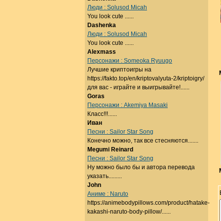
Люди : Solusod Micah
You look cute ......
Dashenka
Люди : Solusod Micah
You look cute ......
Alexmass
Персонажи : Someoka Ryuugo
Лучшие криптоигры на
https://fakto.top/en/kriptovalyuta-2/kriptoigry/
для вас - играйте и выигрывайте!......
Goras
Персонажи : Akemiya Masaki
Класс!!!......
Иван
Песни : Sailor Star Song
Конечно можно, так все стесняются.......
Megumi Reinard
Песни : Sailor Star Song
Ну можно было бы и автора перевода
указать.........
John
Аниме : Naruto
https://animebodypillows.com/product/hatake-
kakashi-naruto-body-pillow/......