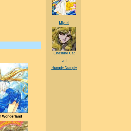
Miyuki
Cheshire Cat
girl
Humpty Dumpty
in Wonderland