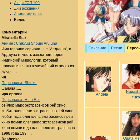
Люди ТОП 100
Дни рождения
Аниме картинки
Видео
Комментарии
Mirabella Star
Аниме : Chikyuu Shoujo Arujuna
Описание
Песни
Персо
Имя героини сериала - не "Арджина", а
Арджуна (в честь известного героя
индийской мифологии, который
прославился как величайший стрелок из
лука).......
чя
Персонажи : Shinku
шалава......
Nagash
ира орлова
Angela
Yuko
Персонажи : Hino Rei
сейлор марс экстрасенсов рей хино
любит олег шепс экстрасенсов рей хино
любит года олег шепс экстрасенсов рей
хино помни олег шепс экстрасенсов рей
хино помни года олег шепс экстрасенсов
1998 года 199......
Ogata Me
Dashenka