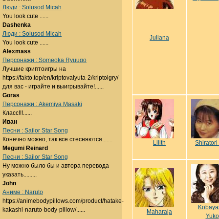
Люди : Solusod Micah
You look cute ......
Dashenka
Люди : Solusod Micah
Juliana
You look cute ......
Alexmass
Персонажи : Someoka Ryuugo
Лучшие криптоигры на
https://fakto.top/en/kriptovalyuta-2/kriptoigry/
для вас - играйте и выигрывайте!......
Goras
Персонажи : Akemiya Masaki
Класс!!!......
Иван
Песни : Sailor Star Song
Конечно можно, так все стесняются.......
Lilith
Shiratori
Megumi Reinard
Песни : Sailor Star Song
Ну можно было бы и автора перевода
указать.........
John
Аниме : Naruto
https://animebodypillows.com/product/hatake-
Kobaya
kakashi-naruto-body-pillow/......
Maharaja
Yuko