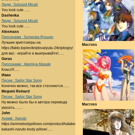
Люди : Solusod Micah
You look cute ......
Dashenka
Люди : Solusod Micah
You look cute ......
Alexmass
Персонажи : Someoka Ryuugo
Лучшие криптоигры на
Macross
https://fakto.top/en/kriptovalyuta-2/kriptoigry/
для вас - играйте и выигрывайте!......
Goras
Персонажи : Akemiya Masaki
Класс!!!......
Иван
Песни : Sailor Star Song
Конечно можно, так все стесняются.......
Megumi Reinard
Песни : Sailor Star Song
Ну можно было бы и автора перевода
Macross
указать.........
John
Аниме : Naruto
https://animebodypillows.com/product/hatake-
kakashi-naruto-body-pillow/......