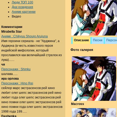
Люди ТОП 100
Дни рождения
Аниме картинки
Видео
Комментарии
Mirabella Star
Аниме : Chikyuu Shoujo Arujuna
Описание
Песни
Персо
Имя героини сериала - не "Арджина", а
Арджуна (в честь известного героя
Фото галерея
индийской мифологии, который
прославился как величайший стрелок из
лука).......
чя
Персонажи : Shinku
шалава......
ира орлова
Персонажи : Hino Rei
сейлор марс экстрасенсов рей хино
любит олег шепс экстрасенсов рей хино
любит года олег шепс экстрасенсов рей
хино помни олег шепс экстрасенсов рей
Macross
хино помни года олег шепс экстрасенсов
1998 года 199......
Dashenka