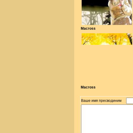
Macross
Macross
Ваше имя пресводиним