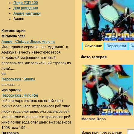
Люди ТОП 100
Дни рождения
Аниме картинки
Видео
Комментарии
Mirabella Star
Аниме : Chikyuu Shoujo Arujuna
Описание
Персонажи
В
Имя героини сериала - не "Арджина", а
Арджуна (в честь известного героя
Фото галерея
индийской мифологии, который
прославился как величайший стрелок из
лука).......
чя
Персонажи : Shinku
шалава......
ира орлова
Персонажи : Hino Rei
сейлор марс экстрасенсов рей хино
любит олег шепс экстрасенсов рей хино
любит года олег шепс экстрасенсов рей
хино помни олег шепс экстрасенсов рей
Machine Robo
хино помни года олег шепс экстрасенсов
1998 года 199......
Ваше имя пресводиним
Dashenka