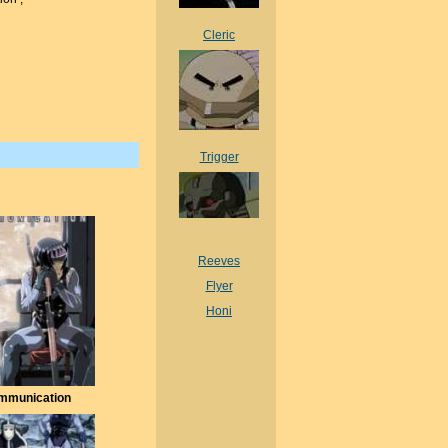
Cleric
Trigger
Reeves
Flyer
Honi
mmunication