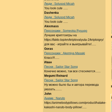
Люди : Solusod Micah
You look cute ......
Dashenka
Люди : Solusod Micah
You look cute ......
Alexmass
Персонажи : Someoka Ryuugo
Лучшие криптоигры на
https://fakto.top/en/kriptovalyuta-2/kriptoigry/
для вас - играйте и выигрывайте!......
Goras
Персонажи : Akemiya Masaki
Класс!!!......
Иван
Песни : Sailor Star Song
Конечно можно, так все стесняются.......
Megumi Reinard
Песни : Sailor Star Song
Ну можно было бы и автора перевода
указать.........
John
Аниме : Naruto
https://animebodypillows.com/product/hatake-
kakashi-naruto-body-pillow/......