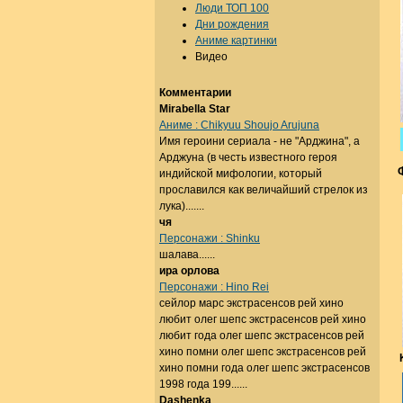
Люди ТОП 100
Дни рождения
Аниме картинки
Видео
Комментарии
Mirabella Star
Аниме : Chikyuu Shoujo Arujuna
Имя героини сериала - не "Арджина", а
Арджуна (в честь известного героя
индийской мифологии, который
прославился как величайший стрелок из
лука).......
чя
Персонажи : Shinku
шалава......
ира орлова
Персонажи : Hino Rei
сейлор марс экстрасенсов рей хино
любит олег шепс экстрасенсов рей хино
любит года олег шепс экстрасенсов рей
хино помни олег шепс экстрасенсов рей
хино помни года олег шепс экстрасенсов
1998 года 199......
Dashenka