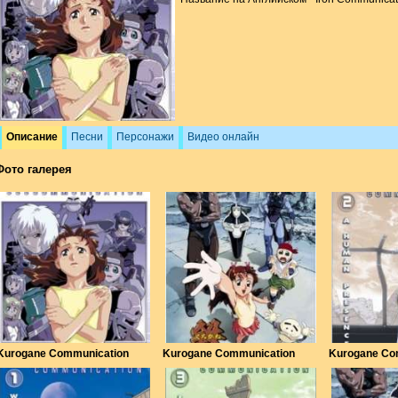
Описание
Песни
Персонажи
Видео онлайн
Фото галерея
Kurogane Communication
Kurogane Communication
Kurogane Co