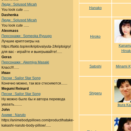
Люди : Solusod Micah
Hanako
You look cute ......
Dashenka
Люди : Solusod Micah
You look cute ......
Alexmass
Персонажи : Someoka Ryuugo
Hiroko
Лучшие криптоигры на
Kanam
https://fakto.top/en/kriptovalyuta-2/kriptoigry/
Hinak
для вас - играйте и выигрывайте!......
Goras
Персонажи : Akemiya Masaki
Satoshi
Minami K
Класс!!!......
Иван
Песни : Sailor Star Song
Конечно можно, так все стесняются.......
Megumi Reinard
Shigeru
Песни : Sailor Star Song
Ну можно было бы и автора перевода
указать.........
Ikura K
John
Аниме : Naruto
https://animebodypillows.com/product/hatake-
kakashi-naruto-body-pillow/......