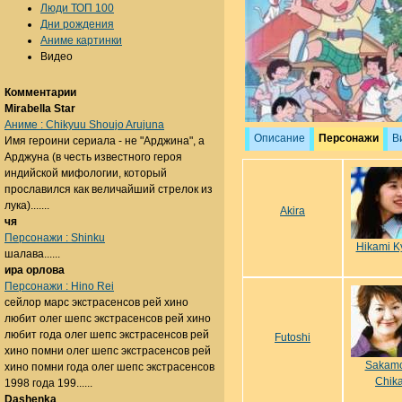
Люди ТОП 100
Дни рождения
Аниме картинки
Видео
Комментарии
Mirabella Star
Аниме : Chikyuu Shoujo Arujuna
Описание
Персонажи
В
Имя героини сериала - не "Арджина", а
Арджуна (в честь известного героя
индийской мифологии, который
прославился как величайший стрелок из
лука).......
Akira
чя
Персонажи : Shinku
Hikami K
шалава......
ира орлова
Персонажи : Hino Rei
сейлор марс экстрасенсов рей хино
любит олег шепс экстрасенсов рей хино
любит года олег шепс экстрасенсов рей
Futoshi
хино помни олег шепс экстрасенсов рей
Sakamo
хино помни года олег шепс экстрасенсов
Chik
1998 года 199......
Dashenka