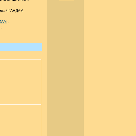
Новый ГАНДАМ:
NDAM
;
;