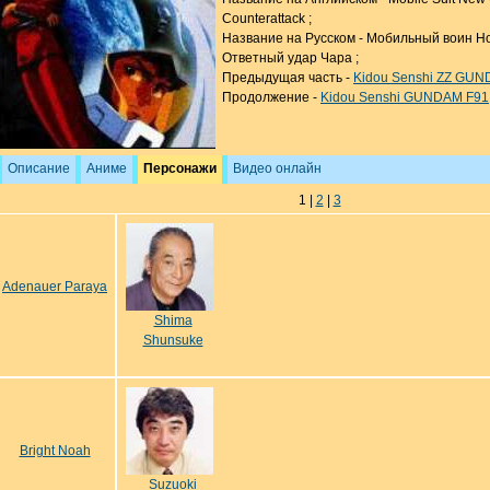
Counterattack ;
Название на Русском - Мобильный воин 
Ответный удар Чара ;
Предыдущая часть -
Kidou Senshi ZZ GU
Продолжение -
Kidou Senshi GUNDAM F91
Описание
Аниме
Персонажи
Видео онлайн
1 |
2
|
3
Adenauer Paraya
Shima
Shunsuke
Bright Noah
Suzuoki