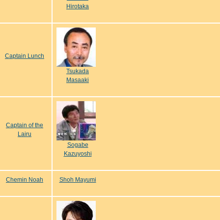
Hirotaka
Captain Lunch
Tsukada
Masaaki
Captain of the
Lairu
Sogabe
Kazuyoshi
Chemin Noah
Shoh Mayumi