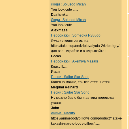
Люди : Solusod Micah
You look cute ......
Dashenka
Люди : Solusod Micah
You look cute ......
Alexmass
Персонажи : Someoka Ryuugo
Лучшие криптоигры на
https://fakto.top/en/kriptovalyuta-2/kriptoigry/
для вас - играйте и выигрывайте!......
Goras
Персонажи : Akemiya Masaki
Класс!!!......
Иван
Песни : Sailor Star Song
Конечно можно, так все стесняются.......
Megumi Reinard
Песни : Sailor Star Song
Ну можно было бы и автора перевода
указать.........
John
Аниме : Naruto
https://animebodypillows.com/product/hatake-
kakashi-naruto-body-pillow/......