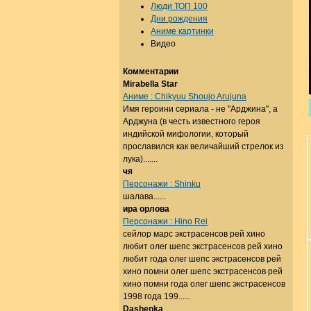
Люди ТОП 100
Дни рождения
Аниме картинки
Видео
Комментарии
Mirabella Star
Аниме : Chikyuu Shoujo Arujuna
Имя героини сериала - не "Арджина", а
Арджуна (в честь известного героя
индийской мифологии, который
прославился как величайший стрелок из
лука).......
чя
Персонажи : Shinku
шалава......
ира орлова
Персонажи : Hino Rei
сейлор марс экстрасенсов рей хино
любит олег шепс экстрасенсов рей хино
любит года олег шепс экстрасенсов рей
хино помни олег шепс экстрасенсов рей
хино помни года олег шепс экстрасенсов
1998 года 199......
Dashenka