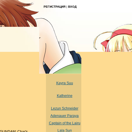
РЕГИСТРАЦИЯ
|
ВХОД
Kayra Suu
Katherine
Lezun Schneider
Adenauer Paraya
Captain of the Lairu
Lala Sun
w GUNDAM: Char's