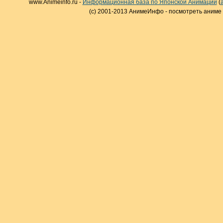
www.Animeinfo.ru -
Информационная база по Японской Анимации
(
(c) 2001-2013 АнимеИнфо - посмотреть аниме 