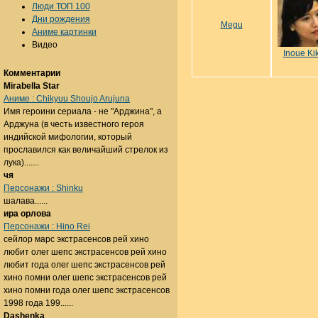
Люди ТОП 100
Дни рождения
Megu
Аниме картинки
Видео
Inoue Ki
Комментарии
Mirabella Star
Аниме : Chikyuu Shoujo Arujuna
Имя героини сериала - не "Арджина", а
Арджуна (в честь известного героя
индийской мифологии, который
прославился как величайший стрелок из
лука).......
чя
Персонажи : Shinku
шалава......
ира орлова
Персонажи : Hino Rei
сейлор марс экстрасенсов рей хино
любит олег шепс экстрасенсов рей хино
любит года олег шепс экстрасенсов рей
хино помни олег шепс экстрасенсов рей
хино помни года олег шепс экстрасенсов
1998 года 199......
Dashenka