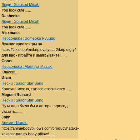
Люди : Solusod Micah
You look cute ......
Dashenka
Люди : Solusod Micah
You look cute ......
Alexmass
Персонажи : Someoka Ryuugo
Лучшие криптоигры на
https://fakto.top/en/kriptovalyuta-2/kriptoigry/
для вас - играйте и выигрывайте!......
Goras
Персонажи : Akemiya Masaki
Класс!!!......
Иван
Песни : Sailor Star Song
Конечно можно, так все стесняются.......
Megumi Reinard
Песни : Sailor Star Song
Ну можно было бы и автора перевода
указать.........
John
Аниме : Naruto
https://animebodypillows.com/product/hatake-
kakashi-naruto-body-pillow/......