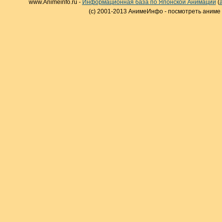
www.Animeinfo.ru -
Информационная база по Японской Анимации
(
(c) 2001-2013 АнимеИнфо - посмотреть аниме 