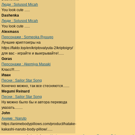
Люди : Solusod Micah
You look cute ......
Dashenka
Люди : Solusod Micah
You look cute ......
Alexmass
Персонажи : Someoka Ryuugo
Лучшие криптоигры на
https://fakto.top/en/kriptovalyuta-2/kriptoigry/
для вас - играйте и выигрывайте!......
Goras
Персонажи : Akemiya Masaki
Класс!!!......
Иван
Песни : Sailor Star Song
Конечно можно, так все стесняются.......
Megumi Reinard
Песни : Sailor Star Song
Ну можно было бы и автора перевода
указать.........
John
Аниме : Naruto
https://animebodypillows.com/product/hatake-
kakashi-naruto-body-pillow/......