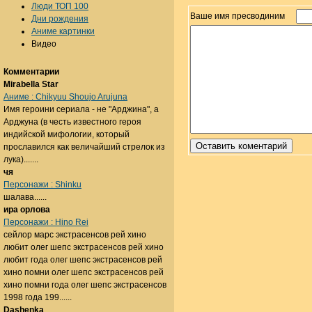
Люди ТОП 100
Ваше имя пресводиним
Дни рождения
Аниме картинки
Видео
Комментарии
Mirabella Star
Аниме : Chikyuu Shoujo Arujuna
Имя героини сериала - не "Арджина", а
Арджуна (в честь известного героя
индийской мифологии, который
прославился как величайший стрелок из
лука).......
чя
Персонажи : Shinku
шалава......
ира орлова
Персонажи : Hino Rei
сейлор марс экстрасенсов рей хино
любит олег шепс экстрасенсов рей хино
любит года олег шепс экстрасенсов рей
хино помни олег шепс экстрасенсов рей
хино помни года олег шепс экстрасенсов
1998 года 199......
Dashenka