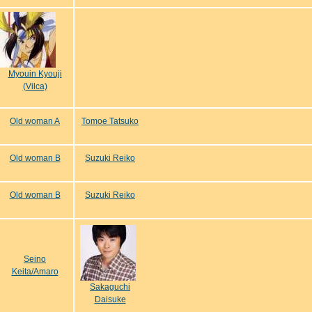
Myouin Kyouji
(Vilca)
Old woman A
Tomoe Tatsuko
Old woman B
Suzuki Reiko
Old woman B
Suzuki Reiko
Seino
Keita/Amaro
Sakaguchi
Daisuke