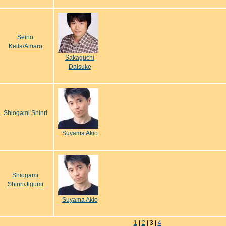
Seino
Keita/Amaro
Sakaguchi
Daisuke
Shiogami Shinri
Suyama Akio
Shiogami
Shinri/Jigumi
Suyama Akio
1
|
2
| 3 |
4