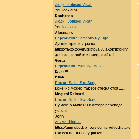
Люди : Solusod Micah
You look cute ......
Dashenka
Люди : Solusod Micah
You look cute ......
Alexmass
Персонажи : Someoka Ryuugo
Лучшие криптоигры на
https://fakto.top/en/kriptovalyuta-2/kriptoigry/
для вас - играйте и выигрывайте!......
Goras
Персонажи : Akemiya Masaki
Класс!!!......
Иван
Песни : Sailor Star Song
Конечно можно, так все стесняются.......
Megumi Reinard
Песни : Sailor Star Song
Ну можно было бы и автора перевода
указать.........
John
Аниме : Naruto
https://animebodypillows.com/product/hatake-
kakashi-naruto-body-pillow/......