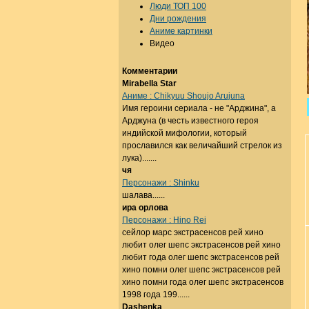
Люди ТОП 100
Дни рождения
Аниме картинки
Видео
Комментарии
Mirabella Star
Аниме : Chikyuu Shoujo Arujuna
Имя героини сериала - не "Арджина", а
Арджуна (в честь известного героя
индийской мифологии, который
прославился как величайший стрелок из
лука).......
чя
Персонажи : Shinku
шалава......
ира орлова
Персонажи : Hino Rei
сейлор марс экстрасенсов рей хино
любит олег шепс экстрасенсов рей хино
любит года олег шепс экстрасенсов рей
хино помни олег шепс экстрасенсов рей
хино помни года олег шепс экстрасенсов
1998 года 199......
Dashenka