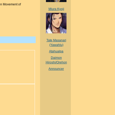
on Movement of
Miura Kyoji
Tate Masanari
(Yawahlu)
Atahualpa
Daimon
Hiroshi/Orehon
Announcer