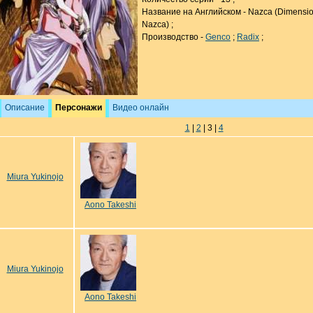
Название на Английском - Nazca (Dimensi
Nazca) ;
Производство -
Genco
;
Radix
;
Описание
Персонажи
Видео онлайн
1
|
2
| 3 |
4
Miura Yukinojo
Aono Takeshi
Miura Yukinojo
Aono Takeshi