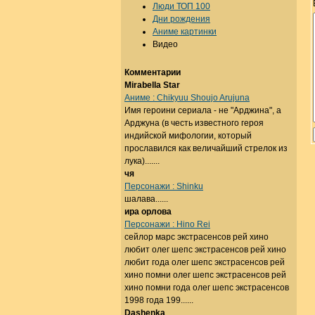
Люди ТОП 100
Дни рождения
Аниме картинки
Видео
Комментарии
Mirabella Star
Аниме : Chikyuu Shoujo Arujuna
Имя героини сериала - не "Арджина", а
Арджуна (в честь известного героя
индийской мифологии, который
прославился как величайший стрелок из
лука).......
чя
Персонажи : Shinku
шалава......
ира орлова
Персонажи : Hino Rei
сейлор марс экстрасенсов рей хино
любит олег шепс экстрасенсов рей хино
любит года олег шепс экстрасенсов рей
хино помни олег шепс экстрасенсов рей
хино помни года олег шепс экстрасенсов
1998 года 199......
Dashenka