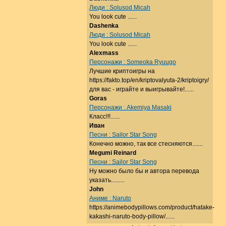
Люди : Solusod Micah
You look cute ......
Dashenka
Люди : Solusod Micah
You look cute ......
Alexmass
Персонажи : Someoka Ryuugo
Лучшие криптоигры на
https://fakto.top/en/kriptovalyuta-2/kriptoigry/
для вас - играйте и выигрывайте!......
Goras
Персонажи : Akemiya Masaki
Класс!!!......
Иван
Песни : Sailor Star Song
Конечно можно, так все стесняются.......
Megumi Reinard
Песни : Sailor Star Song
Ну можно было бы и автора перевода
указать.........
John
Аниме : Naruto
https://animebodypillows.com/product/hatake-
kakashi-naruto-body-pillow/......