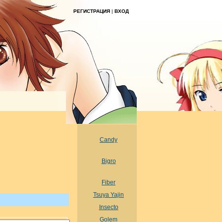
РЕГИСТРАЦИЯ
|
ВХОД
Candy
Bigro
Fiber
Tsuya Yajin
Insecto
Golem