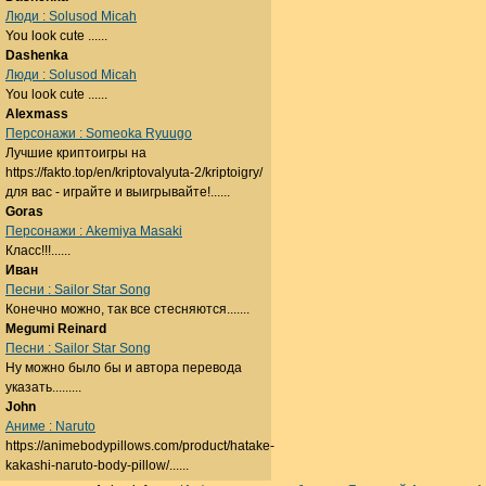
Люди : Solusod Micah
You look cute ......
Dashenka
Люди : Solusod Micah
You look cute ......
Alexmass
Персонажи : Someoka Ryuugo
Лучшие криптоигры на
https://fakto.top/en/kriptovalyuta-2/kriptoigry/
для вас - играйте и выигрывайте!......
Goras
Персонажи : Akemiya Masaki
Класс!!!......
Иван
Песни : Sailor Star Song
Конечно можно, так все стесняются.......
Megumi Reinard
Песни : Sailor Star Song
Ну можно было бы и автора перевода
указать.........
John
Аниме : Naruto
https://animebodypillows.com/product/hatake-
kakashi-naruto-body-pillow/......