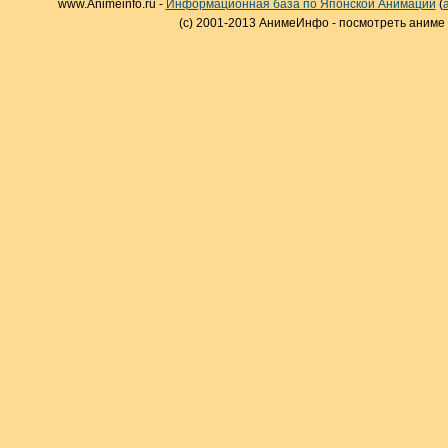
www.Animeinfo.ru -
Информационная база по Японской Анимации
(
(c) 2001-2013 АнимеИнфо - посмотреть аниме 