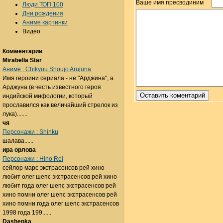
Ваше имя пресводиним
Люди ТОП 100
Дни рождения
Аниме картинки
Видео
Комментарии
Mirabella Star
Аниме : Chikyuu Shoujo Arujuna
Имя героини сериала - не "Арджина", а
Арджуна (в честь известного героя
индийской мифологии, который
прославился как величайший стрелок из
лука).......
чя
Персонажи : Shinku
шалава......
ира орлова
Персонажи : Hino Rei
сейлор марс экстрасенсов рей хино
любит олег шепс экстрасенсов рей хино
любит года олег шепс экстрасенсов рей
хино помни олег шепс экстрасенсов рей
хино помни года олег шепс экстрасенсов
1998 года 199......
Dashenka