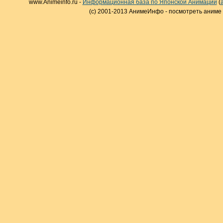
www.Animeinfo.ru -
Информационная база по Японской Анимации
(
(c) 2001-2013 АнимеИнфо - посмотреть аниме 