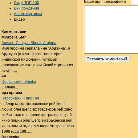
Ваше имя пресводиним
Люди ТОП 100
Дни рождения
Аниме картинки
Видео
Комментарии
Mirabella Star
Аниме : Chikyuu Shoujo Arujuna
Имя героини сериала - не "Арджина", а
Арджуна (в честь известного героя
индийской мифологии, который
прославился как величайший стрелок из
лука).......
чя
Персонажи : Shinku
шалава......
ира орлова
Персонажи : Hino Rei
сейлор марс экстрасенсов рей хино
любит олег шепс экстрасенсов рей хино
любит года олег шепс экстрасенсов рей
хино помни олег шепс экстрасенсов рей
хино помни года олег шепс экстрасенсов
1998 года 199......
Dashenka