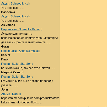
Люди : Solusod Micah
You look cute ......
Dashenka
Люди : Solusod Micah
You look cute ......
Alexmass
Персонажи : Someoka Ryuugo
Лучшие криптоигры на
https://fakto.top/en/kriptovalyuta-2/kriptoigry/
для вас - играйте и выигрывайте!......
Goras
Персонажи : Akemiya Masaki
Класс!!!......
Иван
Песни : Sailor Star Song
Конечно можно, так все стесняются.......
Megumi Reinard
Песни : Sailor Star Song
Ну можно было бы и автора перевода
указать.........
John
Аниме : Naruto
https://animebodypillows.com/product/hatake-
kakashi-naruto-body-pillow/......