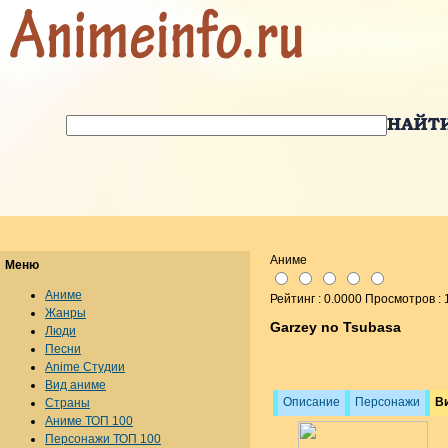
Аниме
Меню
Аниме
Рейтинг : 0.0000 Просмотров :
Жанры
Garzey no Tsubasa
Люди
Песни
Anime Студии
Вид аниме
Описание
Персонажи
В
Страны
Аниме ТОП 100
Персонажи ТОП 100