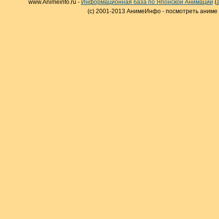
www.Animeinfo.ru -
Информационная база по Японской Анимации
(
(c) 2001-2013 АнимеИнфо - посмотреть аниме 