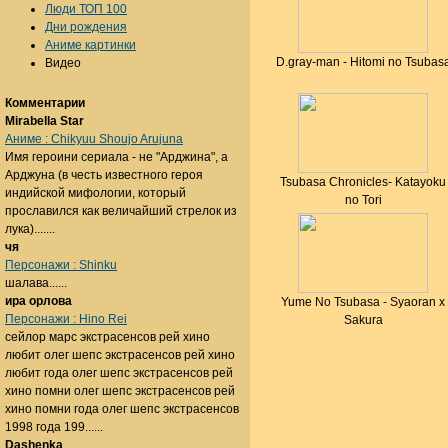
Люди ТОП 100
Дни рождения
Аниме картинки
D.gray-man - Hitomi no Tsubas
Видео
Комментарии
Mirabella Star
Аниме : Chikyuu Shoujo Arujuna
Имя героини сериала - не "Арджина", а
Арджуна (в честь известного героя
Tsubasa Chronicles- Katayoku
индийской мифологии, который
no Tori
прославился как величайший стрелок из
лука).......
чя
Персонажи : Shinku
шалава......
ира орлова
Yume No Tsubasa - Syaoran x
Персонажи : Hino Rei
Sakura
сейлор марс экстрасенсов рей хино
любит олег шепс экстрасенсов рей хино
любит года олег шепс экстрасенсов рей
хино помни олег шепс экстрасенсов рей
хино помни года олег шепс экстрасенсов
1998 года 199......
Dashenka