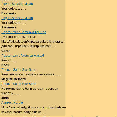
Люди : Solusod Micah
You look cute ......
Dashenka
Люди : Solusod Micah
You look cute ......
Alexmass
Персонажи : Someoka Ryuugo
Лучшие криптоигры на
https://fakto.top/en/kriptovalyuta-2/kriptoigry/
для вас - играйте и выигрывайте!......
Goras
Персонажи : Akemiya Masaki
Класс!!!......
Иван
Песни : Sailor Star Song
Конечно можно, так все стесняются.......
Megumi Reinard
Песни : Sailor Star Song
Ну можно было бы и автора перевода
указать.........
John
Аниме : Naruto
https://animebodypillows.com/product/hatake-
kakashi-naruto-body-pillow/......