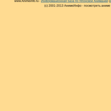
www.Animeinfo.ru -
Информационная база по Японской Анимации
(
(c) 2001-2013 АнимеИнфо - посмотреть аниме 