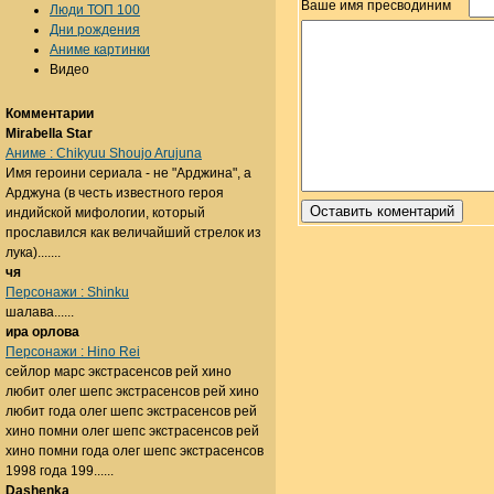
Ваше имя пресводиним
Люди ТОП 100
Дни рождения
Аниме картинки
Видео
Комментарии
Mirabella Star
Аниме : Chikyuu Shoujo Arujuna
Имя героини сериала - не "Арджина", а
Арджуна (в честь известного героя
индийской мифологии, который
прославился как величайший стрелок из
лука).......
чя
Персонажи : Shinku
шалава......
ира орлова
Персонажи : Hino Rei
сейлор марс экстрасенсов рей хино
любит олег шепс экстрасенсов рей хино
любит года олег шепс экстрасенсов рей
хино помни олег шепс экстрасенсов рей
хино помни года олег шепс экстрасенсов
1998 года 199......
Dashenka