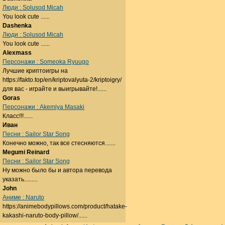
Люди : Solusod Micah
You look cute ......
Dashenka
Люди : Solusod Micah
You look cute ......
Alexmass
Персонажи : Someoka Ryuugo
Лучшие криптоигры на
https://fakto.top/en/kriptovalyuta-2/kriptoigry/
для вас - играйте и выигрывайте!......
Goras
Персонажи : Akemiya Masaki
Класс!!!......
Иван
Песни : Sailor Star Song
Конечно можно, так все стесняются.......
Megumi Reinard
Песни : Sailor Star Song
Ну можно было бы и автора перевода
указать.........
John
Аниме : Naruto
https://animebodypillows.com/product/hatake-
kakashi-naruto-body-pillow/......