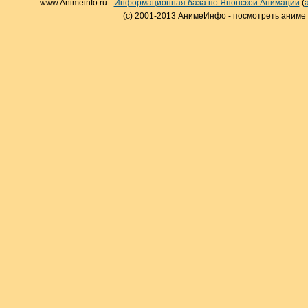
www.Animeinfo.ru -
Информационная база по Японской Анимации
(
(c) 2001-2013 АнимеИнфо - посмотреть аниме 