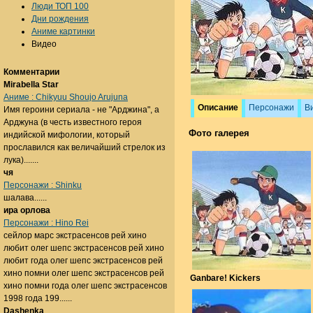
Люди ТОП 100
Дни рождения
Аниме картинки
Видео
Комментарии
Mirabella Star
Аниме : Chikyuu Shoujo Arujuna
Описание
Персонажи
В
Имя героини сериала - не "Арджина", а
Арджуна (в честь известного героя
Фото галерея
индийской мифологии, который
прославился как величайший стрелок из
лука).......
чя
Персонажи : Shinku
шалава......
ира орлова
Персонажи : Hino Rei
сейлор марс экстрасенсов рей хино
любит олег шепс экстрасенсов рей хино
любит года олег шепс экстрасенсов рей
хино помни олег шепс экстрасенсов рей
Ganbare! Kickers
хино помни года олег шепс экстрасенсов
1998 года 199......
Dashenka