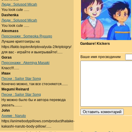
Люди : Solusod Micah
You look cute ......
Dashenka
Люди : Solusod Micah
You look cute ......
Alexmass
Персонажи : Someoka Ryuugo
Лучшие криптоигры на
Ganbare! Kickers
https://fakto.top/en/kriptovalyuta-2/kriptoigry/
для вас - играйте и выигрывайте!......
Ваше имя пресводиним
Goras
Персонажи : Akemiya Masaki
Класс!!!......
Иван
Песни : Sailor Star Song
Конечно можно, так все стесняются.......
Megumi Reinard
Песни : Sailor Star Song
Ну можно было бы и автора перевода
указать.........
John
Аниме : Naruto
https://animebodypillows.com/product/hatake-
kakashi-naruto-body-pillow/......