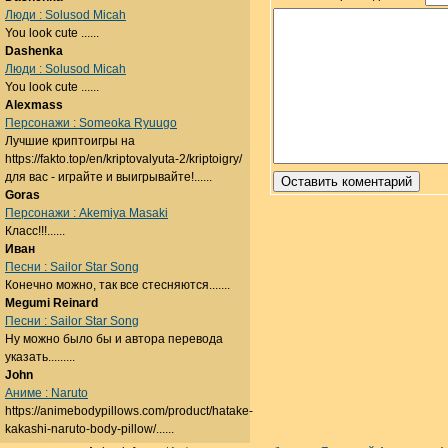
Люди : Solusod Micah
You look cute ......
Dashenka
Люди : Solusod Micah
You look cute ......
Alexmass
Персонажи : Someoka Ryuugo
Лучшие криптоигры на
https://fakto.top/en/kriptovalyuta-2/kriptoigry/
для вас - играйте и выигрывайте!......
Goras
Персонажи : Akemiya Masaki
Класс!!!......
Иван
Песни : Sailor Star Song
Конечно можно, так все стесняются.......
Megumi Reinard
Песни : Sailor Star Song
Ну можно было бы и автора перевода
указать.........
John
Аниме : Naruto
https://animebodypillows.com/product/hatake-
kakashi-naruto-body-pillow/......