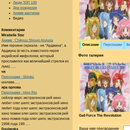
Люди ТОП 100
Дни рождения
Аниме картинки
Видео
Комментарии
Mirabella Star
Аниме : Chikyuu Shoujo Arujuna
Описание
Персонажи
В
Имя героини сериала - не "Арджина", а
Арджуна (в честь известного героя
Фото галерея
индийской мифологии, который
прославился как величайший стрелок из
лука).......
чя
Персонажи : Shinku
шалава......
ира орлова
Персонажи : Hino Rei
сейлор марс экстрасенсов рей хино
любит олег шепс экстрасенсов рей хино
любит года олег шепс экстрасенсов рей
хино помни олег шепс экстрасенсов рей
Gall Force The Revolution
хино помни года олег шепс экстрасенсов
1998 года 199......
Ваше имя пресводиним
Dashenka