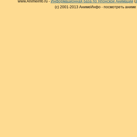
www.Animeinfo.ru -
Информационная база по Японской Анимации
(
(c) 2001-2013 АнимеИнфо - посмотреть аниме 