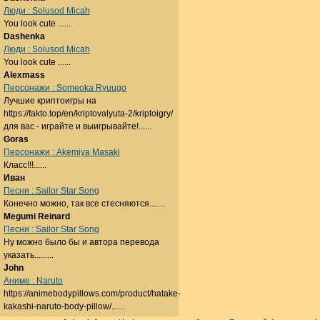
Люди : Solusod Micah
You look cute ......
Dashenka
Люди : Solusod Micah
You look cute ......
Alexmass
Персонажи : Someoka Ryuugo
Лучшие криптоигры на
https://fakto.top/en/kriptovalyuta-2/kriptoigry/
для вас - играйте и выигрывайте!......
Goras
Персонажи : Akemiya Masaki
Класс!!!......
Иван
Песни : Sailor Star Song
Конечно можно, так все стесняются.......
Megumi Reinard
Песни : Sailor Star Song
Ну можно было бы и автора перевода
указать.........
John
Аниме : Naruto
https://animebodypillows.com/product/hatake-
kakashi-naruto-body-pillow/......