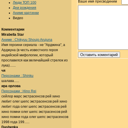
Ваше имя пресводиним
Люди ТОП 100
Дни рождения
Аниме картинки
Видео
Комментарии
Mirabella Star
Аниме : Chikyuu Shoujo Arujuna
Имя героини сериала - не "Арджина", а
Арджуна (в честь известного героя
индийской мифологии, который
прославился как величайший стрелок из
лука).......
чя
Персонажи : Shinku
шалава......
ира орлова
Персонажи : Hino Rei
сейлор марс экстрасенсов рей хино
любит олег шепс экстрасенсов рей хино
любит года олег шепс экстрасенсов рей
хино помни олег шепс экстрасенсов рей
хино помни года олег шепс экстрасенсов
1998 года 199......
Dashenka