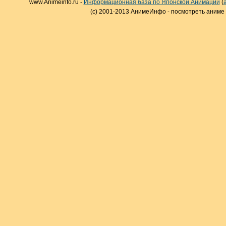
www.Animeinfo.ru -
Информационная база по Японской Анимации
(
(c) 2001-2013 АнимеИнфо - посмотреть аниме 