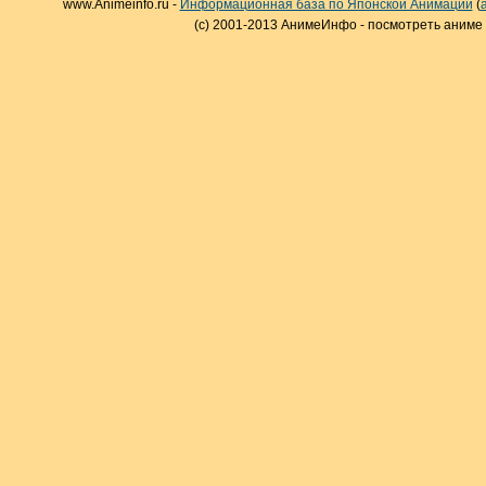
www.Animeinfo.ru -
Информационная база по Японской Анимации
(
(c) 2001-2013 АнимеИнфо - посмотреть аниме 