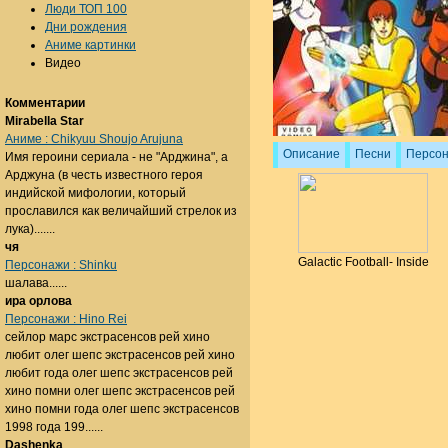
Люди ТОП 100
Дни рождения
Аниме картинки
Видео
Комментарии
Mirabella Star
Аниме : Chikyuu Shoujo Arujuna
Описание
Песни
Персо
Имя героини сериала - не "Арджина", а
Арджуна (в честь известного героя
индийской мифологии, который
прославился как величайший стрелок из
лука).......
чя
Galactic Football- Inside
Персонажи : Shinku
шалава......
ира орлова
Персонажи : Hino Rei
сейлор марс экстрасенсов рей хино
любит олег шепс экстрасенсов рей хино
любит года олег шепс экстрасенсов рей
хино помни олег шепс экстрасенсов рей
хино помни года олег шепс экстрасенсов
1998 года 199......
Dashenka