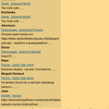
Люди : Solusod Micah
You look cute ......
Dashenka
Люди : Solusod Micah
You look cute ......
Alexmass
Персонажи : Someoka Ryuugo
Лучшие криптоигры на
https://fakto.top/en/kriptovalyuta-2/kriptoigry/
для вас - играйте и выигрывайте!......
Goras
Персонажи : Akemiya Masaki
Класс!!!......
Иван
Песни : Sailor Star Song
Конечно можно, так все стесняются.......
Megumi Reinard
Песни : Sailor Star Song
Ну можно было бы и автора перевода
указать.........
John
Аниме : Naruto
https://animebodypillows.com/product/hatake-
kakashi-naruto-body-pillow/......