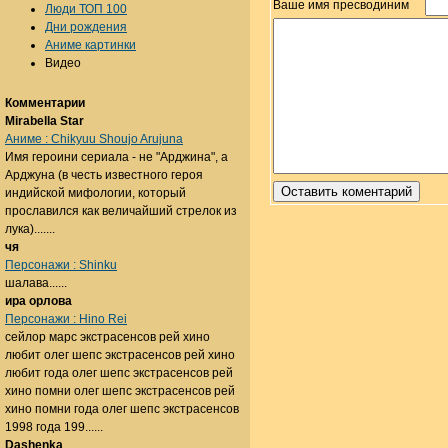
Ваше имя пресводиним
Люди ТОП 100
Дни рождения
Аниме картинки
Видео
Комментарии
Mirabella Star
Аниме : Chikyuu Shoujo Arujuna
Имя героини сериала - не "Арджина", а
Арджуна (в честь известного героя
индийской мифологии, который
прославился как величайший стрелок из
лука).......
чя
Персонажи : Shinku
шалава......
ира орлова
Персонажи : Hino Rei
сейлор марс экстрасенсов рей хино
любит олег шепс экстрасенсов рей хино
любит года олег шепс экстрасенсов рей
хино помни олег шепс экстрасенсов рей
хино помни года олег шепс экстрасенсов
1998 года 199......
Dashenka