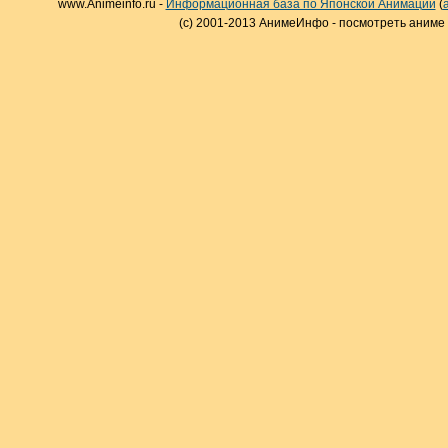
www.Animeinfo.ru -
Информационная база по Японской Анимации
(
(c) 2001-2013 АнимеИнфо - посмотреть аниме 