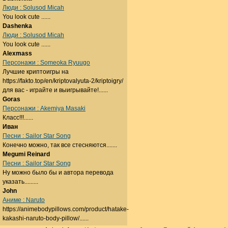
Люди : Solusod Micah
You look cute ......
Dashenka
Люди : Solusod Micah
You look cute ......
Alexmass
Персонажи : Someoka Ryuugo
Лучшие криптоигры на
https://fakto.top/en/kriptovalyuta-2/kriptoigry/
для вас - играйте и выигрывайте!......
Goras
Персонажи : Akemiya Masaki
Класс!!!......
Иван
Песни : Sailor Star Song
Конечно можно, так все стесняются.......
Megumi Reinard
Песни : Sailor Star Song
Ну можно было бы и автора перевода
указать.........
John
Аниме : Naruto
https://animebodypillows.com/product/hatake-
kakashi-naruto-body-pillow/......