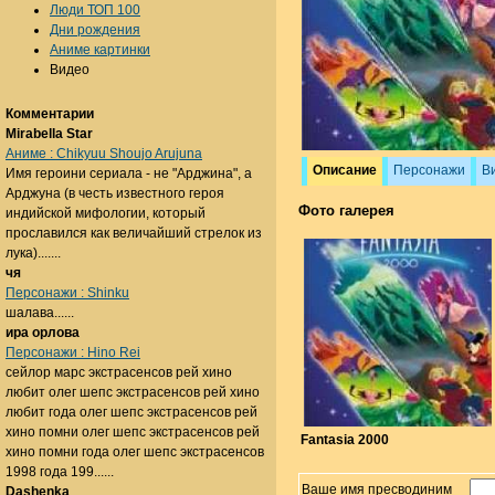
Люди ТОП 100
Дни рождения
Аниме картинки
Видео
Комментарии
Mirabella Star
Аниме : Chikyuu Shoujo Arujuna
Описание
Персонажи
В
Имя героини сериала - не "Арджина", а
Арджуна (в честь известного героя
Фото галерея
индийской мифологии, который
прославился как величайший стрелок из
лука).......
чя
Персонажи : Shinku
шалава......
ира орлова
Персонажи : Hino Rei
сейлор марс экстрасенсов рей хино
любит олег шепс экстрасенсов рей хино
любит года олег шепс экстрасенсов рей
хино помни олег шепс экстрасенсов рей
Fantasia 2000
хино помни года олег шепс экстрасенсов
1998 года 199......
Ваше имя пресводиним
Dashenka