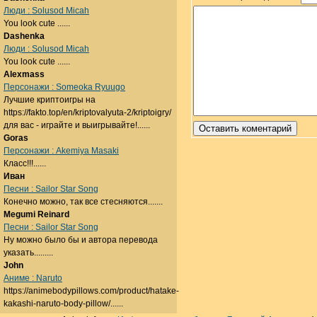
Люди : Solusod Micah
You look cute ......
Dashenka
Люди : Solusod Micah
You look cute ......
Alexmass
Персонажи : Someoka Ryuugo
Лучшие криптоигры на
https://fakto.top/en/kriptovalyuta-2/kriptoigry/
для вас - играйте и выигрывайте!......
Goras
Персонажи : Akemiya Masaki
Класс!!!......
Иван
Песни : Sailor Star Song
Конечно можно, так все стесняются.......
Megumi Reinard
Песни : Sailor Star Song
Ну можно было бы и автора перевода
указать.........
John
Аниме : Naruto
https://animebodypillows.com/product/hatake-
kakashi-naruto-body-pillow/......