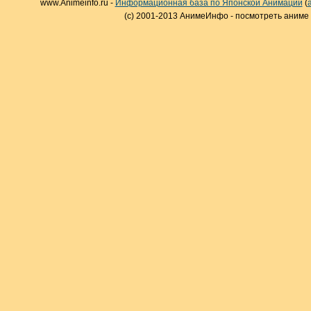
www.Animeinfo.ru -
Информационная база по Японской Анимации
(
(c) 2001-2013 АнимеИнфо - посмотреть аниме 