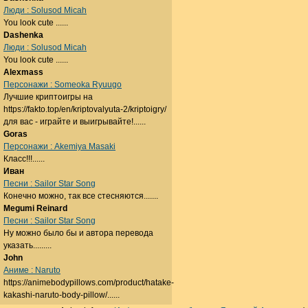
Люди : Solusod Micah
You look cute ......
Dashenka
Люди : Solusod Micah
You look cute ......
Alexmass
Персонажи : Someoka Ryuugo
Лучшие криптоигры на
https://fakto.top/en/kriptovalyuta-2/kriptoigry/
для вас - играйте и выигрывайте!......
Goras
Персонажи : Akemiya Masaki
Класс!!!......
Иван
Песни : Sailor Star Song
Конечно можно, так все стесняются.......
Megumi Reinard
Песни : Sailor Star Song
Ну можно было бы и автора перевода
указать.........
John
Аниме : Naruto
https://animebodypillows.com/product/hatake-
kakashi-naruto-body-pillow/......