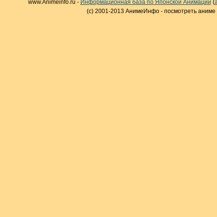
www.Animeinfo.ru -
Информационная база по Японской Анимации
(
(c) 2001-2013 АнимеИнфо - посмотреть аниме 