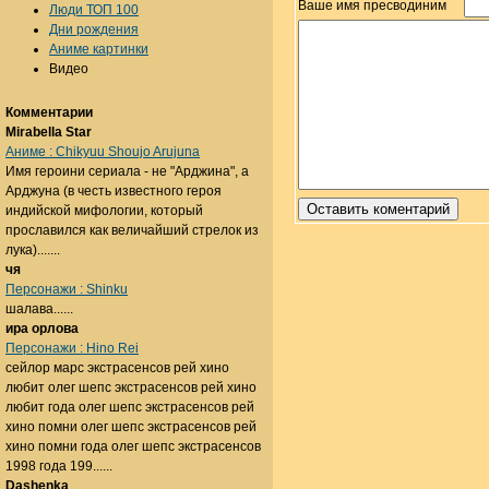
Ваше имя пресводиним
Люди ТОП 100
Дни рождения
Аниме картинки
Видео
Комментарии
Mirabella Star
Аниме : Chikyuu Shoujo Arujuna
Имя героини сериала - не "Арджина", а
Арджуна (в честь известного героя
индийской мифологии, который
прославился как величайший стрелок из
лука).......
чя
Персонажи : Shinku
шалава......
ира орлова
Персонажи : Hino Rei
сейлор марс экстрасенсов рей хино
любит олег шепс экстрасенсов рей хино
любит года олег шепс экстрасенсов рей
хино помни олег шепс экстрасенсов рей
хино помни года олег шепс экстрасенсов
1998 года 199......
Dashenka