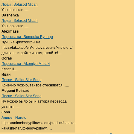
Люди : Solusod Micah
You look cute ......
Dashenka
Люди : Solusod Micah
You look cute ......
Alexmass
Персонажи : Someoka Ryuugo
Лучшие криптоигры на
https://fakto.top/en/kriptovalyuta-2/kriptoigry/
для вас - играйте и выигрывайте!......
Goras
Персонажи : Akemiya Masaki
Класс!!!......
Иван
Песни : Sailor Star Song
Конечно можно, так все стесняются.......
Megumi Reinard
Песни : Sailor Star Song
Ну можно было бы и автора перевода
указать.........
John
Аниме : Naruto
https://animebodypillows.com/product/hatake-
kakashi-naruto-body-pillow/......