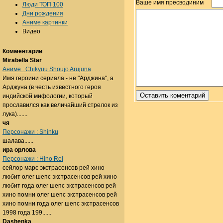
Ваше имя пресводиним
Люди ТОП 100
Дни рождения
Аниме картинки
Видео
Комментарии
Mirabella Star
Аниме : Chikyuu Shoujo Arujuna
Имя героини сериала - не "Арджина", а
Арджуна (в честь известного героя
индийской мифологии, который
прославился как величайший стрелок из
лука).......
чя
Персонажи : Shinku
шалава......
ира орлова
Персонажи : Hino Rei
сейлор марс экстрасенсов рей хино
любит олег шепс экстрасенсов рей хино
любит года олег шепс экстрасенсов рей
хино помни олег шепс экстрасенсов рей
хино помни года олег шепс экстрасенсов
1998 года 199......
Dashenka