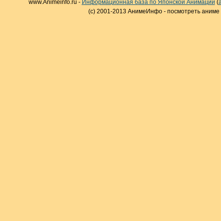
www.Animeinfo.ru -
Информационная база по Японской Анимации
(
(c) 2001-2013 АнимеИнфо - посмотреть аниме 