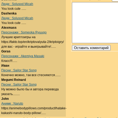
Люди : Solusod Micah
You look cute ......
Dashenka
Люди : Solusod Micah
You look cute ......
Alexmass
Персонажи : Someoka Ryuugo
Лучшие криптоигры на
https://fakto.top/en/kriptovalyuta-2/kriptoigry/
для вас - играйте и выигрывайте!......
Goras
Персонажи : Akemiya Masaki
Класс!!!......
Иван
Песни : Sailor Star Song
Конечно можно, так все стесняются.......
Megumi Reinard
Песни : Sailor Star Song
Ну можно было бы и автора перевода
указать.........
John
Аниме : Naruto
https://animebodypillows.com/product/hatake-
kakashi-naruto-body-pillow/......