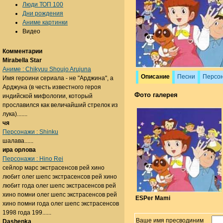
Люди ТОП 100
Дни рождения
Аниме картинки
Видео
Комментарии
Mirabella Star
Аниме : Chikyuu Shoujo Arujuna
Описание
Песни
Персо
Имя героини сериала - не "Арджина", а
Арджуна (в честь известного героя
Фото галерея
индийской мифологии, который
прославился как величайший стрелок из
лука).......
чя
Персонажи : Shinku
шалава......
ира орлова
Персонажи : Hino Rei
сейлор марс экстрасенсов рей хино
любит олег шепс экстрасенсов рей хино
любит года олег шепс экстрасенсов рей
хино помни олег шепс экстрасенсов рей
ESPer Mami
хино помни года олег шепс экстрасенсов
1998 года 199......
Ваше имя пресводиним
Dashenka