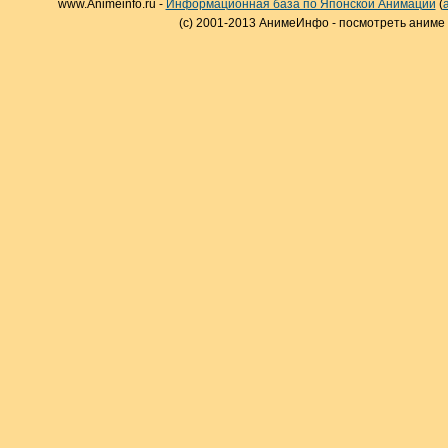
www.Animeinfo.ru -
Информационная база по Японской Анимации
(
(c) 2001-2013 АнимеИнфо - посмотреть аниме 