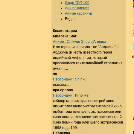
Люди ТОП 100
Дни рождения
Аниме картинки
Видео
Комментарии
Mirabella Star
Аниме : Chikyuu Shoujo Arujuna
Имя героини сериала - не "Арджина", а
Арджуна (в честь известного героя
индийской мифологии, который
прославился как величайший стрелок из
лука).......
чя
Персонажи : Shinku
шалава......
ира орлова
Персонажи : Hino Rei
сейлор марс экстрасенсов рей хино
любит олег шепс экстрасенсов рей хино
любит года олег шепс экстрасенсов рей
хино помни олег шепс экстрасенсов рей
хино помни года олег шепс экстрасенсов
1998 года 199......
Dashenka