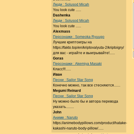
Люди : Solusod Micah
You look cute ......
Dashenka
Люди : Solusod Micah
You look cute ......
Alexmass
Персонажи : Someoka Ryuugo
Лучшие криптоигры на
https://fakto.top/en/kriptovalyuta-2/kriptoigry/
для вас - играйте и выигрывайте!......
Goras
Персонажи : Akemiya Masaki
Класс!!!......
Иван
Песни : Sailor Star Song
Конечно можно, так все стесняются.......
Megumi Reinard
Песни : Sailor Star Song
Ну можно было бы и автора перевода
указать.........
John
Аниме : Naruto
https://animebodypillows.com/product/hatake-
kakashi-naruto-body-pillow/......