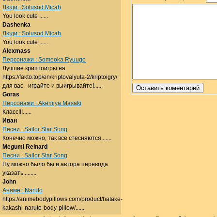
Люди : Solusod Micah
You look cute ......
Dashenka
Люди : Solusod Micah
You look cute ......
Alexmass
Персонажи : Someoka Ryuugo
Лучшие криптоигры на
https://fakto.top/en/kriptovalyuta-2/kriptoigry/
для вас - играйте и выигрывайте!......
Goras
Персонажи : Akemiya Masaki
Класс!!!......
Иван
Песни : Sailor Star Song
Конечно можно, так все стесняются.......
Megumi Reinard
Песни : Sailor Star Song
Ну можно было бы и автора перевода
указать.........
John
Аниме : Naruto
https://animebodypillows.com/product/hatake-
kakashi-naruto-body-pillow/......