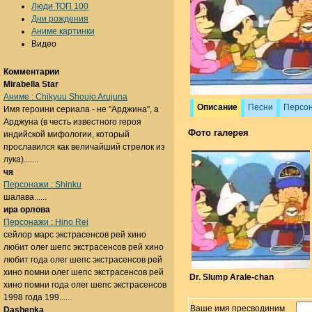
Люди ТОП 100
Дни рождения
Аниме картинки
Видео
Комментарии
Mirabella Star
Аниме : Chikyuu Shoujo Arujuna
Описание
Песни
Персо
Имя героини сериала - не "Арджина", а
Арджуна (в честь известного героя
Фото галерея
индийской мифологии, который
прославился как величайший стрелок из
лука).......
чя
Персонажи : Shinku
шалава......
ира орлова
Персонажи : Hino Rei
сейлор марс экстрасенсов рей хино
любит олег шепс экстрасенсов рей хино
любит года олег шепс экстрасенсов рей
хино помни олег шепс экстрасенсов рей
Dr. Slump Arale-chan
хино помни года олег шепс экстрасенсов
1998 года 199......
Ваше имя пресводиним
Dashenka