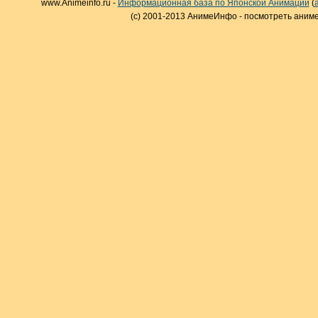
www.Animeinfo.ru -
Информационная база по Японской Анимации
(
(c) 2001-2013 АнимеИнфо - посмотреть аниме