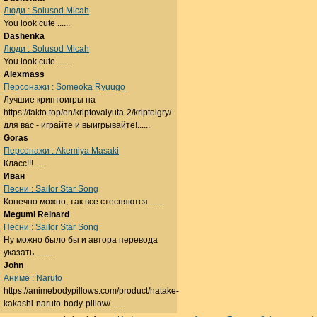
Люди : Solusod Micah
You look cute ......
Dashenka
Люди : Solusod Micah
You look cute ......
Alexmass
Персонажи : Someoka Ryuugo
Лучшие криптоигры на
https://fakto.top/en/kriptovalyuta-2/kriptoigry/
для вас - играйте и выигрывайте!......
Goras
Персонажи : Akemiya Masaki
Класс!!!......
Иван
Песни : Sailor Star Song
Конечно можно, так все стесняются.......
Megumi Reinard
Песни : Sailor Star Song
Ну можно было бы и автора перевода
указать.........
John
Аниме : Naruto
https://animebodypillows.com/product/hatake-
kakashi-naruto-body-pillow/......