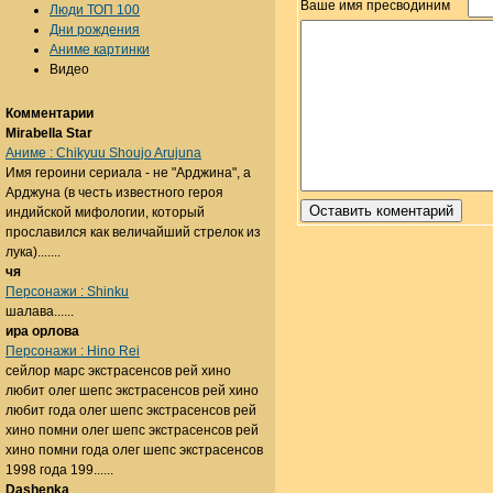
Ваше имя пресводиним
Люди ТОП 100
Дни рождения
Аниме картинки
Видео
Комментарии
Mirabella Star
Аниме : Chikyuu Shoujo Arujuna
Имя героини сериала - не "Арджина", а
Арджуна (в честь известного героя
индийской мифологии, который
прославился как величайший стрелок из
лука).......
чя
Персонажи : Shinku
шалава......
ира орлова
Персонажи : Hino Rei
сейлор марс экстрасенсов рей хино
любит олег шепс экстрасенсов рей хино
любит года олег шепс экстрасенсов рей
хино помни олег шепс экстрасенсов рей
хино помни года олег шепс экстрасенсов
1998 года 199......
Dashenka