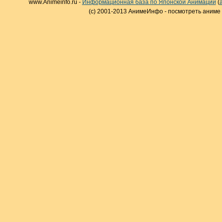
www.Animeinfo.ru -
Информационная база по Японской Анимации
(
(c) 2001-2013 АнимеИнфо - посмотреть аниме 