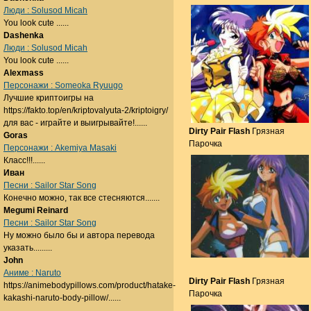
Люди : Solusod Micah
You look cute ......
Dashenka
Люди : Solusod Micah
You look cute ......
Alexmass
Персонажи : Someoka Ryuugo
Лучшие криптоигры на
https://fakto.top/en/kriptovalyuta-2/kriptoigry/
для вас - играйте и выигрывайте!......
Dirty Pair Flash
Грязная
Goras
Парочка
Персонажи : Akemiya Masaki
Класс!!!......
Иван
Песни : Sailor Star Song
Конечно можно, так все стесняются.......
Megumi Reinard
Песни : Sailor Star Song
Ну можно было бы и автора перевода
указать.........
John
Аниме : Naruto
Dirty Pair Flash
Грязная
https://animebodypillows.com/product/hatake-
Парочка
kakashi-naruto-body-pillow/......