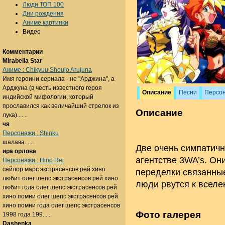
Люди ТОП 100
Дни рождения
Аниме картинки
Видео
Комментарии
Mirabella Star
Аниме : Chikyuu Shoujo Arujuna
Имя героини сериала - не "Арджина", а
Арджуна (в честь известного героя
Описание
Песни
Персо
индийской мифологии, который
прославился как величайший стрелок из
Описание
лука).......
чя
Персонажи : Shinku
шалава......
Две очень симпатич
ира орлова
агентстве 3WA’s. Они
Персонажи : Hino Rei
сейлор марс экстрасенсов рей хино
переделки связанные
любит олег шепс экстрасенсов рей хино
люди рвутся к вселе
любит года олег шепс экстрасенсов рей
хино помни олег шепс экстрасенсов рей
хино помни года олег шепс экстрасенсов
Фото галерея
1998 года 199......
Dashenka