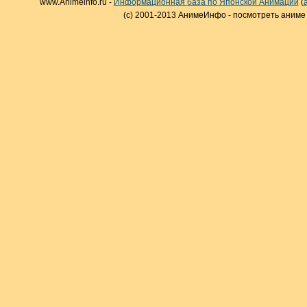
www.Animeinfo.ru -
Информационная база по Японской Анимации
(
(c) 2001-2013 АнимеИнфо - посмотреть аниме