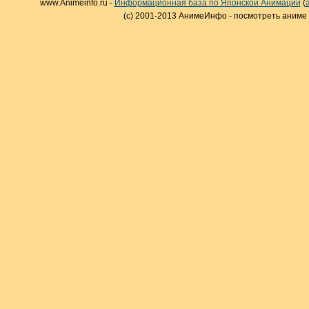
www.Animeinfo.ru -
Информационная база по Японской Анимации
(
(c) 2001-2013 АнимеИнфо - посмотреть аниме 