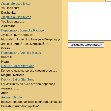
Люди : Solusod Micah
You look cute ......
Dashenka
Люди : Solusod Micah
You look cute ......
Alexmass
Персонажи : Someoka Ryuugo
Лучшие криптоигры на
https://fakto.top/en/kriptovalyuta-2/kriptoigry/
для вас - играйте и выигрывайте!......
Goras
Персонажи : Akemiya Masaki
Класс!!!......
Иван
Песни : Sailor Star Song
Конечно можно, так все стесняются.......
Megumi Reinard
Песни : Sailor Star Song
Ну можно было бы и автора перевода
указать.........
John
Аниме : Naruto
https://animebodypillows.com/product/hatake-
kakashi-naruto-body-pillow/......