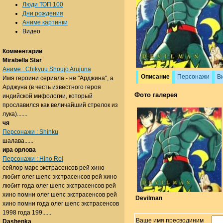
Люди ТОП 100
Дни рождения
Аниме картинки
Видео
Комментарии
Mirabella Star
Аниме : Chikyuu Shoujo Arujuna
Описание
Персонажи
В
Имя героини сериала - не "Арджина", а
Арджуна (в честь известного героя
Фото галерея
индийской мифологии, который
прославился как величайший стрелок из
лука).......
чя
Персонажи : Shinku
шалава......
ира орлова
Персонажи : Hino Rei
сейлор марс экстрасенсов рей хино
любит олег шепс экстрасенсов рей хино
любит года олег шепс экстрасенсов рей
хино помни олег шепс экстрасенсов рей
Devilman
хино помни года олег шепс экстрасенсов
1998 года 199......
Ваше имя пресводиним
Dashenka