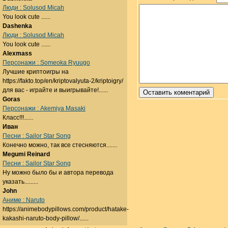
Люди : Solusod Micah
You look cute ......
Dashenka
Люди : Solusod Micah
You look cute ......
Alexmass
Персонажи : Someoka Ryuugo
Лучшие криптоигры на
https://fakto.top/en/kriptovalyuta-2/kriptoigry/
для вас - играйте и выигрывайте!......
Goras
Персонажи : Akemiya Masaki
Класс!!!......
Иван
Песни : Sailor Star Song
Конечно можно, так все стесняются.......
Megumi Reinard
Песни : Sailor Star Song
Ну можно было бы и автора перевода
указать.........
John
Аниме : Naruto
https://animebodypillows.com/product/hatake-
kakashi-naruto-body-pillow/......