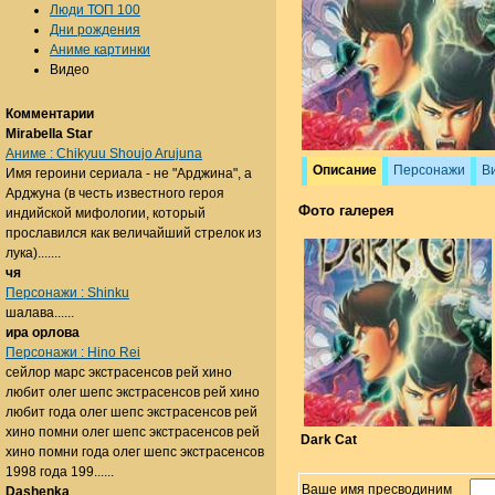
Люди ТОП 100
Дни рождения
Аниме картинки
Видео
Комментарии
Mirabella Star
Аниме : Chikyuu Shoujo Arujuna
Описание
Персонажи
В
Имя героини сериала - не "Арджина", а
Арджуна (в честь известного героя
Фото галерея
индийской мифологии, который
прославился как величайший стрелок из
лука).......
чя
Персонажи : Shinku
шалава......
ира орлова
Персонажи : Hino Rei
сейлор марс экстрасенсов рей хино
любит олег шепс экстрасенсов рей хино
любит года олег шепс экстрасенсов рей
хино помни олег шепс экстрасенсов рей
Dark Cat
хино помни года олег шепс экстрасенсов
1998 года 199......
Ваше имя пресводиним
Dashenka