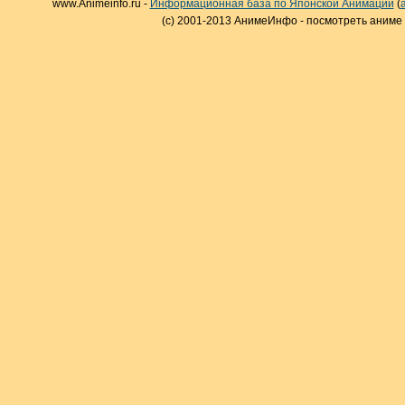
www.Animeinfo.ru -
Информационная база по Японской Анимации
(
(c) 2001-2013 АнимеИнфо - посмотреть аниме 