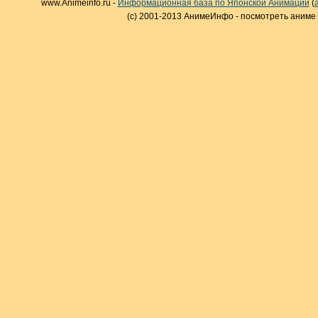
www.Animeinfo.ru -
Информационная база по Японской Анимации
(
(c) 2001-2013 АнимеИнфо - посмотреть аниме 