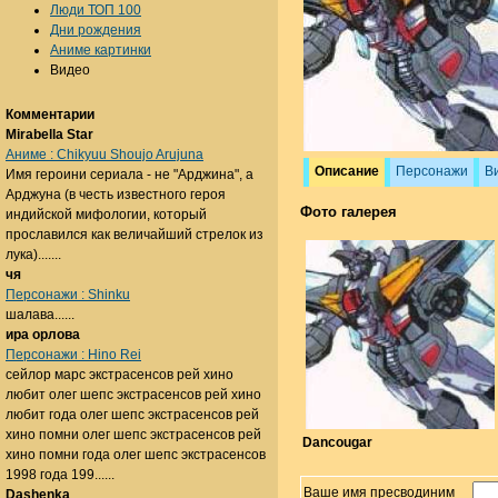
Люди ТОП 100
Дни рождения
Аниме картинки
Видео
Комментарии
Mirabella Star
Аниме : Chikyuu Shoujo Arujuna
Описание
Персонажи
В
Имя героини сериала - не "Арджина", а
Арджуна (в честь известного героя
Фото галерея
индийской мифологии, который
прославился как величайший стрелок из
лука).......
чя
Персонажи : Shinku
шалава......
ира орлова
Персонажи : Hino Rei
сейлор марс экстрасенсов рей хино
любит олег шепс экстрасенсов рей хино
любит года олег шепс экстрасенсов рей
хино помни олег шепс экстрасенсов рей
Dancougar
хино помни года олег шепс экстрасенсов
1998 года 199......
Ваше имя пресводиним
Dashenka