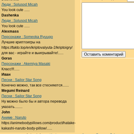
Люди : Solusod Micah
You look cute ......
Dashenka
Люди : Solusod Micah
You look cute ......
Alexmass
Персонажи : Someoka Ryuugo
Лучшие криптоигры на
https://fakto.top/en/kriptovalyuta-2/kriptoigry/
для вас - играйте и выигрывайте!......
Goras
Персонажи : Akemiya Masaki
Класс!!!......
Иван
Песни : Sailor Star Song
Конечно можно, так все стесняются.......
Megumi Reinard
Песни : Sailor Star Song
Ну можно было бы и автора перевода
указать.........
John
Аниме : Naruto
https://animebodypillows.com/product/hatake-
kakashi-naruto-body-pillow/......