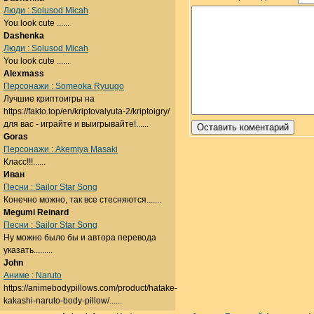
Люди : Solusod Micah
You look cute ......
Dashenka
Люди : Solusod Micah
You look cute ......
Alexmass
Персонажи : Someoka Ryuugo
Лучшие криптоигры на
https://fakto.top/en/kriptovalyuta-2/kriptoigry/
для вас - играйте и выигрывайте!......
Goras
Персонажи : Akemiya Masaki
Класс!!!......
Иван
Песни : Sailor Star Song
Конечно можно, так все стесняются.......
Megumi Reinard
Песни : Sailor Star Song
Ну можно было бы и автора перевода
указать.........
John
Аниме : Naruto
https://animebodypillows.com/product/hatake-
kakashi-naruto-body-pillow/......