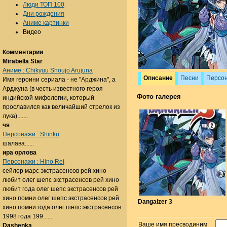
Люди ТОП 100
Дни рождения
Аниме картинки
Видео
Комментарии
Mirabella Star
Аниме : Chikyuu Shoujo Arujuna
Описание
Песни
Персо
Имя героини сериала - не "Арджина", а
Арджуна (в честь известного героя
Фото галерея
индийской мифологии, который
прославился как величайший стрелок из
лука).......
чя
Персонажи : Shinku
шалава......
ира орлова
Персонажи : Hino Rei
сейлор марс экстрасенсов рей хино
любит олег шепс экстрасенсов рей хино
любит года олег шепс экстрасенсов рей
хино помни олег шепс экстрасенсов рей
Dangaizer 3
хино помни года олег шепс экстрасенсов
1998 года 199......
Ваше имя пресводиним
Dashenka