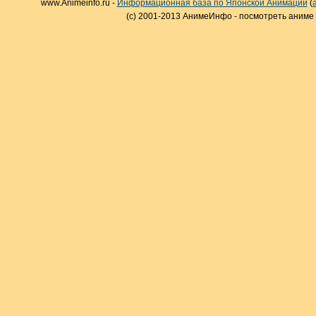
www.Animeinfo.ru -
Информационная база по Японской Анимации
(
(c) 2001-2013 АнимеИнфо - посмотреть аниме 