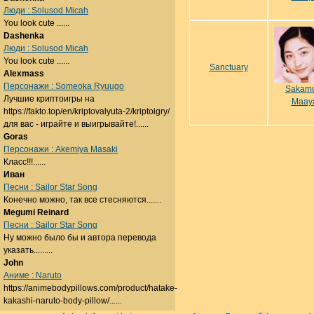
Люди : Solusod Micah
You look cute ......
Dashenka
Люди : Solusod Micah
You look cute ......
Sanctuary
Alexmass
Персонажи : Someoka Ryuugo
Sakamo
Лучшие криптоигры на
Maay
https://fakto.top/en/kriptovalyuta-2/kriptoigry/
для вас - играйте и выигрывайте!......
Goras
Персонажи : Akemiya Masaki
Класс!!!......
Иван
Песни : Sailor Star Song
Конечно можно, так все стесняются.......
Megumi Reinard
Песни : Sailor Star Song
Ну можно было бы и автора перевода
указать.........
John
Аниме : Naruto
https://animebodypillows.com/product/hatake-
kakashi-naruto-body-pillow/......