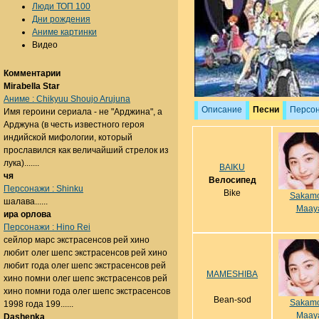
Люди ТОП 100
Дни рождения
Аниме картинки
Видео
Комментарии
Mirabella Star
Аниме : Chikyuu Shoujo Arujuna
Описание
Песни
Персо
Имя героини сериала - не "Арджина", а
Арджуна (в честь известного героя
индийской мифологии, который
прославился как величайший стрелок из
лука).......
BAIKU
чя
Велосипед
Персонажи : Shinku
Bike
Sakamo
шалава......
Maay
ира орлова
Персонажи : Hino Rei
сейлор марс экстрасенсов рей хино
любит олег шепс экстрасенсов рей хино
любит года олег шепс экстрасенсов рей
MAMESHIBA
хино помни олег шепс экстрасенсов рей
хино помни года олег шепс экстрасенсов
Bean-sod
Sakamo
1998 года 199......
Maay
Dashenka