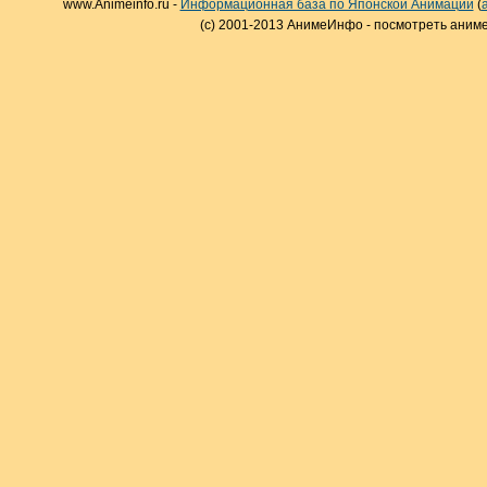
www.Animeinfo.ru -
Информационная база по Японской Анимации
(
(c) 2001-2013 АнимеИнфо - посмотреть аниме