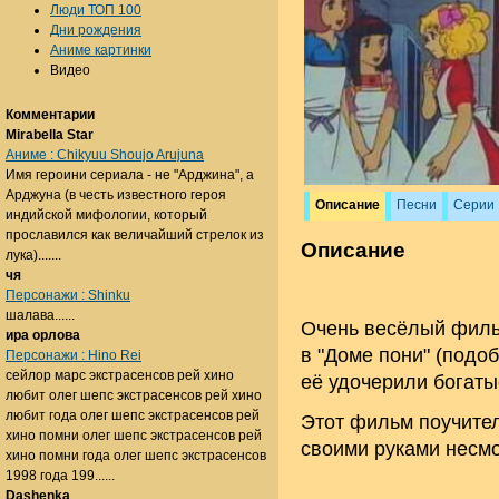
Люди ТОП 100
Дни рождения
Аниме картинки
Видео
Комментарии
Mirabella Star
Аниме : Chikyuu Shoujo Arujuna
Имя героини сериала - не "Арджина", а
Арджуна (в честь известного героя
Описание
Песни
Серии
индийской мифологии, который
прославился как величайший стрелок из
Описание
лука).......
чя
Персонажи : Shinku
шалава......
Очень весёлый филь
ира орлова
в "Доме пони" (подо
Персонажи : Hino Rei
сейлор марс экстрасенсов рей хино
её удочерили богаты
любит олег шепс экстрасенсов рей хино
любит года олег шепс экстрасенсов рей
Этот фильм поучител
хино помни олег шепс экстрасенсов рей
своими руками несмо
хино помни года олег шепс экстрасенсов
1998 года 199......
Dashenka