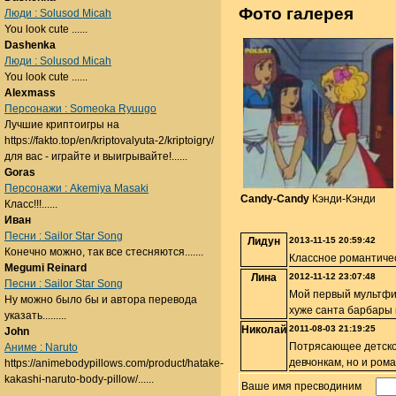
Фото галерея
Люди : Solusod Micah
You look cute ......
Dashenka
Люди : Solusod Micah
You look cute ......
Alexmass
Персонажи : Someoka Ryuugo
Лучшие криптоигры на
https://fakto.top/en/kriptovalyuta-2/kriptoigry/
для вас - играйте и выигрывайте!......
Goras
Персонажи : Akemiya Masaki
Candy-Candy
Кэнди-Кэнди
Класс!!!......
Иван
Песни : Sailor Star Song
Лидун
2013-11-15 20:59:42
Конечно можно, так все стесняются.......
Классное романтичес
Megumi Reinard
Лина
2012-11-12 23:07:48
Песни : Sailor Star Song
Мой первый мультфил
Ну можно было бы и автора перевода
хуже санта барбары и
указать.........
Николай
2011-08-03 21:19:25
John
Потрясающее детское
Аниме : Naruto
девчонкам, но и ром
https://animebodypillows.com/product/hatake-
kakashi-naruto-body-pillow/......
Ваше имя пресводиним