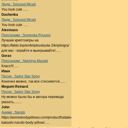
Люди : Solusod Micah
You look cute ......
Dashenka
Люди : Solusod Micah
You look cute ......
Alexmass
Персонажи : Someoka Ryuugo
Лучшие криптоигры на
https://fakto.top/en/kriptovalyuta-2/kriptoigry/
для вас - играйте и выигрывайте!......
Goras
Персонажи : Akemiya Masaki
Класс!!!......
Иван
Песни : Sailor Star Song
Конечно можно, так все стесняются.......
Megumi Reinard
Песни : Sailor Star Song
Ну можно было бы и автора перевода
указать.........
John
Аниме : Naruto
https://animebodypillows.com/product/hatake-
kakashi-naruto-body-pillow/......