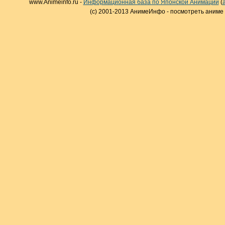
www.Animeinfo.ru -
Информационная база по Японской Анимации
(
(c) 2001-2013 АнимеИнфо - посмотреть аниме 