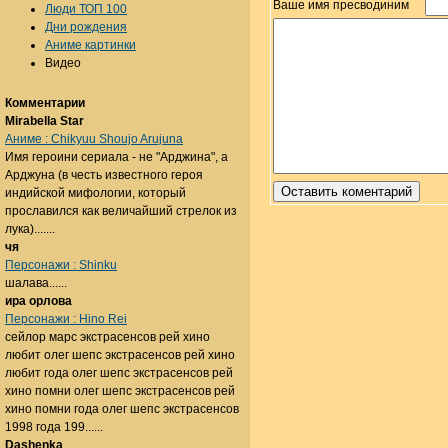
Ваше имя пресводиним
Люди ТОП 100
Дни рождения
Аниме картинки
Видео
Комментарии
Mirabella Star
Аниме : Chikyuu Shoujo Arujuna
Имя героини сериала - не "Арджина", а
Арджуна (в честь известного героя
индийской мифологии, который
прославился как величайший стрелок из
лука).......
чя
Персонажи : Shinku
шалава......
ира орлова
Персонажи : Hino Rei
сейлор марс экстрасенсов рей хино
любит олег шепс экстрасенсов рей хино
любит года олег шепс экстрасенсов рей
хино помни олег шепс экстрасенсов рей
хино помни года олег шепс экстрасенсов
1998 года 199......
Dashenka