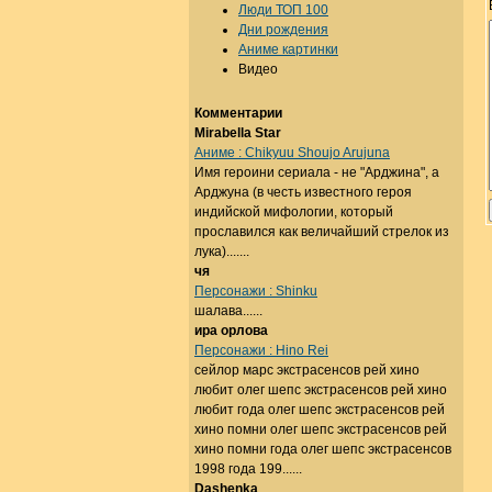
Люди ТОП 100
Дни рождения
Аниме картинки
Видео
Комментарии
Mirabella Star
Аниме : Chikyuu Shoujo Arujuna
Имя героини сериала - не "Арджина", а
Арджуна (в честь известного героя
индийской мифологии, который
прославился как величайший стрелок из
лука).......
чя
Персонажи : Shinku
шалава......
ира орлова
Персонажи : Hino Rei
сейлор марс экстрасенсов рей хино
любит олег шепс экстрасенсов рей хино
любит года олег шепс экстрасенсов рей
хино помни олег шепс экстрасенсов рей
хино помни года олег шепс экстрасенсов
1998 года 199......
Dashenka