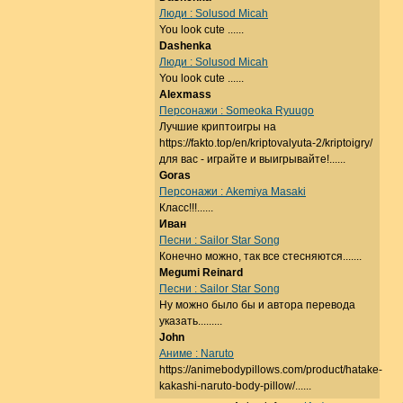
Люди : Solusod Micah
You look cute ......
Dashenka
Люди : Solusod Micah
You look cute ......
Alexmass
Персонажи : Someoka Ryuugo
Лучшие криптоигры на
https://fakto.top/en/kriptovalyuta-2/kriptoigry/
для вас - играйте и выигрывайте!......
Goras
Персонажи : Akemiya Masaki
Класс!!!......
Иван
Песни : Sailor Star Song
Конечно можно, так все стесняются.......
Megumi Reinard
Песни : Sailor Star Song
Ну можно было бы и автора перевода
указать.........
John
Аниме : Naruto
https://animebodypillows.com/product/hatake-
kakashi-naruto-body-pillow/......