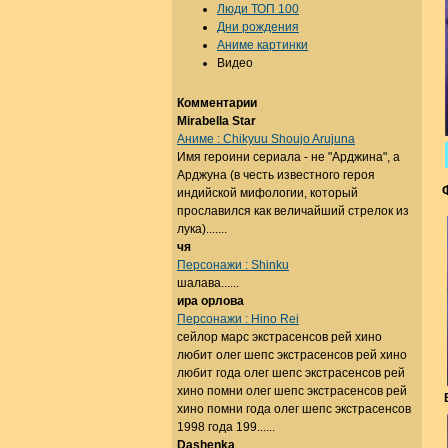
Люди ТОП 100
Дни рождения
Аниме картинки
Видео
Комментарии
Mirabella Star
Аниме : Chikyuu Shoujo Arujuna
Имя героини сериала - не "Арджина", а
Арджуна (в честь известного героя
индийской мифологии, который
прославился как величайший стрелок из
лука).......
чя
Персонажи : Shinku
шалава......
ира орлова
Персонажи : Hino Rei
сейлор марс экстрасенсов рей хино
любит олег шепс экстрасенсов рей хино
любит года олег шепс экстрасенсов рей
хино помни олег шепс экстрасенсов рей
хино помни года олег шепс экстрасенсов
1998 года 199......
Dashenka