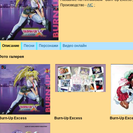
Производство -
AIC
;
Описание
Песни
Персонажи
Видео онлайн
Фото галерея
Burn-Up Excess
Burn-Up Excess
Burn-Up Exc