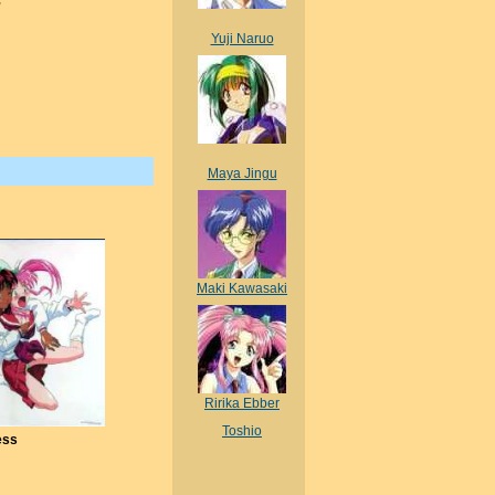
Yuji Naruo
Maya Jingu
Maki Kawasaki
Ririka Ebber
Toshio
ess