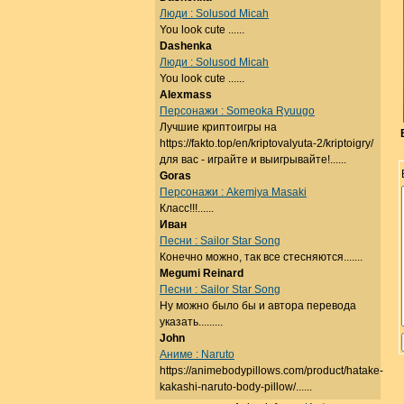
Люди : Solusod Micah
You look cute ......
Dashenka
Люди : Solusod Micah
You look cute ......
Alexmass
Персонажи : Someoka Ryuugo
Лучшие криптоигры на
https://fakto.top/en/kriptovalyuta-2/kriptoigry/
для вас - играйте и выигрывайте!......
Goras
Персонажи : Akemiya Masaki
Класс!!!......
Иван
Песни : Sailor Star Song
Конечно можно, так все стесняются.......
Megumi Reinard
Песни : Sailor Star Song
Ну можно было бы и автора перевода
указать.........
John
Аниме : Naruto
https://animebodypillows.com/product/hatake-
kakashi-naruto-body-pillow/......