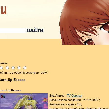
Аниме
ейтинг : 0.0000 Просмотров : 2894
Burn-Up Excess
Burn-Up Excess
Вид Аниме -
TV Сериал
;
Дата начала создания - ??.??.1997 ;
Количество серий - 13 ;
Название на Английском - Burn-Up Excess 