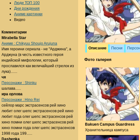
Люди ТОП 100
Дни рождения
Аниме картинки
Видео
Комментарии
Mirabella Star
Аниме : Chikyuu Shoujo Arujuna
Описание
Песни
Персо
Имя героини сериала - не "Арджина", а
Арджуна (в честь известного героя
Фото галерея
индийской мифологии, который
прославился как величайший стрелок из
лука).......
чя
Персонажи : Shinku
шалава......
ира орлова
Персонажи : Hino Rei
сейлор марс экстрасенсов рей хино
любит олег шепс экстрасенсов рей хино
любит года олег шепс экстрасенсов рей
хино помни олег шепс экстрасенсов рей
Bakuen Campus Guardress
хино помни года олег шепс экстрасенсов
Хранительница кампуса
1998 года 199......
Dashenka