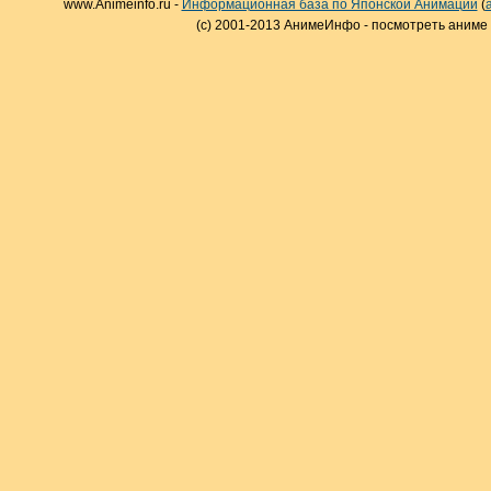
www.Animeinfo.ru -
Информационная база по Японской Анимации
(
(c) 2001-2013 АнимеИнфо - посмотреть аниме 