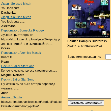
Люди : Solusod Micah
You look cute ......
Dashenka
Люди : Solusod Micah
You look cute ......
Alexmass
Персонажи : Someoka Ryuugo
Лучшие криптоигры на
https://fakto.top/en/kriptovalyuta-2/kriptoigry/
Bakuen Campus Guardress
для вас - играйте и выигрывайте!......
Хранительница кампуса
Goras
Персонажи : Akemiya Masaki
Ваше имя пресводиним
Класс!!!......
Иван
Песни : Sailor Star Song
Конечно можно, так все стесняются.......
Megumi Reinard
Песни : Sailor Star Song
Ну можно было бы и автора перевода
указать.........
John
Аниме : Naruto
https://animebodypillows.com/product/hatake-
kakashi-naruto-body-pillow/......