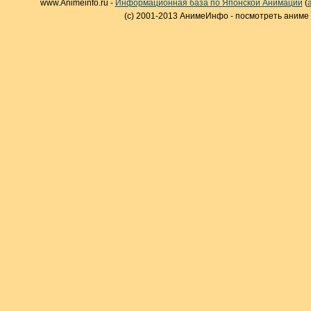
www.Animeinfo.ru -
Информационная база по Японской Анимации
(
(c) 2001-2013 АнимеИнфо - посмотреть аниме 