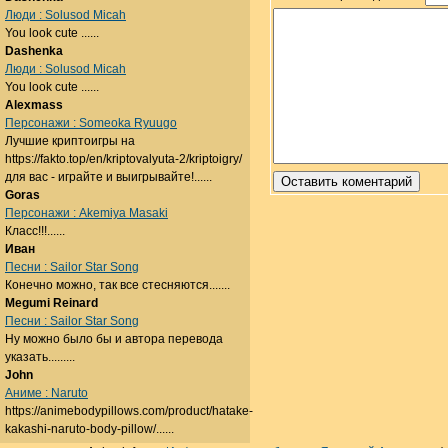
Люди : Solusod Micah
You look cute ......
Dashenka
Люди : Solusod Micah
You look cute ......
Alexmass
Персонажи : Someoka Ryuugo
Лучшие криптоигры на
https://fakto.top/en/kriptovalyuta-2/kriptoigry/
для вас - играйте и выигрывайте!......
Goras
Персонажи : Akemiya Masaki
Класс!!!......
Иван
Песни : Sailor Star Song
Конечно можно, так все стесняются.......
Megumi Reinard
Песни : Sailor Star Song
Ну можно было бы и автора перевода
указать.........
John
Аниме : Naruto
https://animebodypillows.com/product/hatake-
kakashi-naruto-body-pillow/......