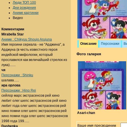
Люди ТОП 100
Дни рождения
Аниме картинки
Видео
Комментарии
Mirabella Star
Аниме : Chikyuu Shoujo Arujuna
Описание
Персонажи
В
Имя героини сериала - не "Арджина", а
Арджуна (в честь известного героя
Фото галерея
индийской мифологии, который
прославился как величайший стрелок из
лука).......
чя
Персонажи : Shinku
шалава......
ира орлова
Персонажи : Hino Rei
сейлор марс экстрасенсов рей хино
любит олег шепс экстрасенсов рей хино
любит года олег шепс экстрасенсов рей
хино помни олег шепс экстрасенсов рей
Asari-chan
хино помни года олег шепс экстрасенсов
1998 года 199......
Ваше имя пресводиним
Dashenka