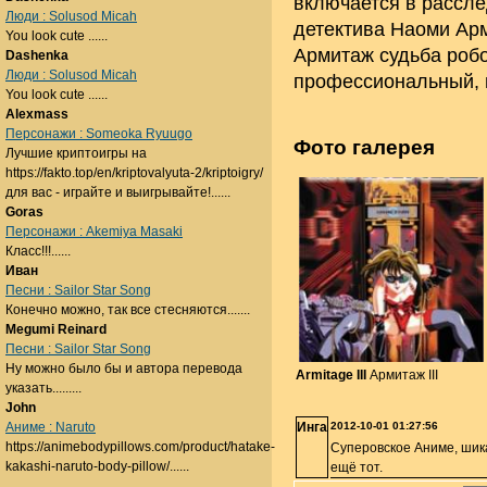
включается в рассле
Люди : Solusod Micah
детектива Наоми Арм
You look cute ......
Армитаж судьба робот
Dashenka
Люди : Solusod Micah
профессиональный, н
You look cute ......
Alexmass
Персонажи : Someoka Ryuugo
Фото галерея
Лучшие криптоигры на
https://fakto.top/en/kriptovalyuta-2/kriptoigry/
для вас - играйте и выигрывайте!......
Goras
Персонажи : Akemiya Masaki
Класс!!!......
Иван
Песни : Sailor Star Song
Конечно можно, так все стесняются.......
Megumi Reinard
Песни : Sailor Star Song
Ну можно было бы и автора перевода
Armitage III
Армитаж III
указать.........
John
Аниме : Naruto
Инга
2012-10-01 01:27:56
https://animebodypillows.com/product/hatake-
Суперовское Аниме, шик
kakashi-naruto-body-pillow/......
ещё тот.