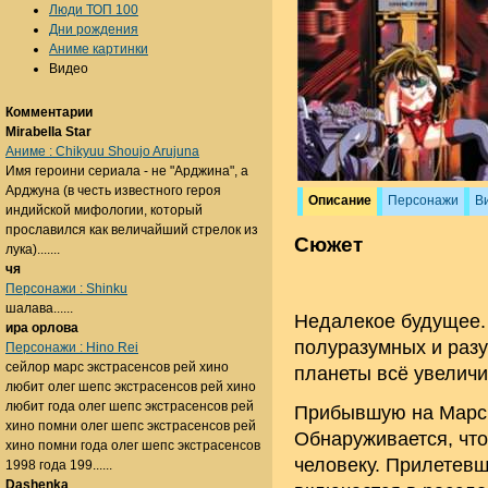
Люди ТОП 100
Дни рождения
Аниме картинки
Видео
Комментарии
Mirabella Star
Аниме : Chikyuu Shoujo Arujuna
Имя героини сериала - не "Арджина", а
Арджуна (в честь известного героя
Описание
Персонажи
В
индийской мифологии, который
прославился как величайший стрелок из
Сюжет
лука).......
чя
Персонажи : Shinku
шалава......
Недалекое будущее.
ира орлова
полуразумных и разу
Персонажи : Hino Rei
сейлор марс экстрасенсов рей хино
планеты всё увеличи
любит олег шепс экстрасенсов рей хино
любит года олег шепс экстрасенсов рей
Прибывшую на Марс 
хино помни олег шепс экстрасенсов рей
Обнаруживается, что 
хино помни года олег шепс экстрасенсов
человеку. Прилетевш
1998 года 199......
Dashenka