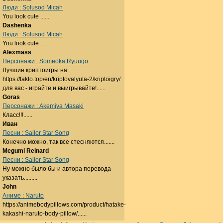
Люди : Solusod Micah
You look cute ......
Dashenka
Люди : Solusod Micah
You look cute ......
Alexmass
Персонажи : Someoka Ryuugo
Лучшие криптоигры на
https://fakto.top/en/kriptovalyuta-2/kriptoigry/
для вас - играйте и выигрывайте!......
Goras
Персонажи : Akemiya Masaki
Класс!!!......
Иван
Песни : Sailor Star Song
Конечно можно, так все стесняются.......
Megumi Reinard
Песни : Sailor Star Song
Ну можно было бы и автора перевода
указать.........
John
Аниме : Naruto
https://animebodypillows.com/product/hatake-
kakashi-naruto-body-pillow/......