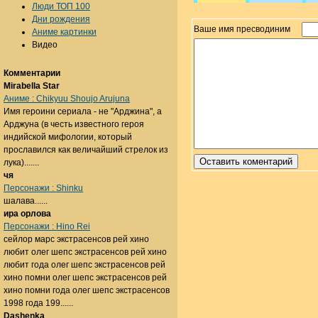
Люди ТОП 100
Дни рождения
Ваше имя пресводиним
Аниме картинки
Видео
Комментарии
Mirabella Star
Аниме : Chikyuu Shoujo Arujuna
Имя героини сериала - не "Арджина", а
Арджуна (в честь известного героя
индийской мифологии, который
прославился как величайший стрелок из
лука).......
чя
Персонажи : Shinku
шалава......
ира орлова
Персонажи : Hino Rei
сейлор марс экстрасенсов рей хино
любит олег шепс экстрасенсов рей хино
любит года олег шепс экстрасенсов рей
хино помни олег шепс экстрасенсов рей
хино помни года олег шепс экстрасенсов
1998 года 199......
Dashenka