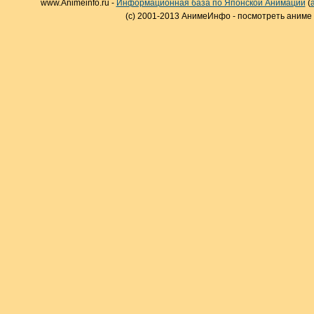
www.Animeinfo.ru -
Информационная база по Японской Анимации
(
(c) 2001-2013 АнимеИнфо - посмотреть аниме 