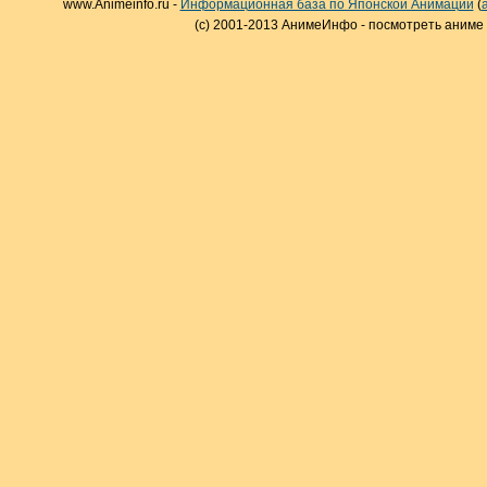
www.Animeinfo.ru -
Информационная база по Японской Анимации
(
(c) 2001-2013 АнимеИнфо - посмотреть аниме 