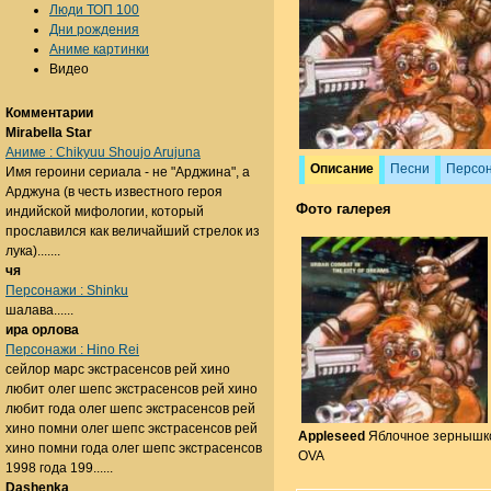
Люди ТОП 100
Дни рождения
Аниме картинки
Видео
Комментарии
Mirabella Star
Аниме : Chikyuu Shoujo Arujuna
Описание
Песни
Персо
Имя героини сериала - не "Арджина", а
Арджуна (в честь известного героя
Фото галерея
индийской мифологии, который
прославился как величайший стрелок из
лука).......
чя
Персонажи : Shinku
шалава......
ира орлова
Персонажи : Hino Rei
сейлор марс экстрасенсов рей хино
любит олег шепс экстрасенсов рей хино
любит года олег шепс экстрасенсов рей
хино помни олег шепс экстрасенсов рей
Appleseed
Яблочное зернышк
хино помни года олег шепс экстрасенсов
OVA
1998 года 199......
Dashenka