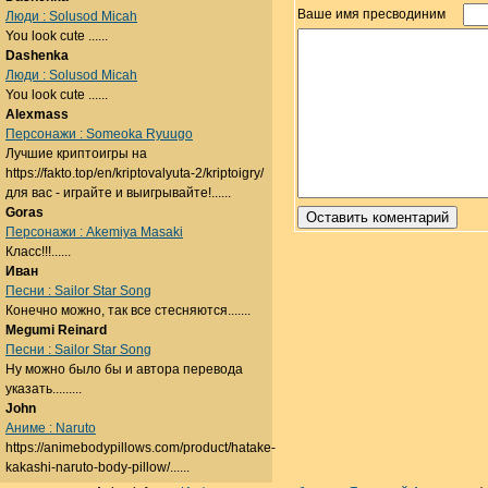
Ваше имя пресводиним
Люди : Solusod Micah
You look cute ......
Dashenka
Люди : Solusod Micah
You look cute ......
Alexmass
Персонажи : Someoka Ryuugo
Лучшие криптоигры на
https://fakto.top/en/kriptovalyuta-2/kriptoigry/
для вас - играйте и выигрывайте!......
Goras
Персонажи : Akemiya Masaki
Класс!!!......
Иван
Песни : Sailor Star Song
Конечно можно, так все стесняются.......
Megumi Reinard
Песни : Sailor Star Song
Ну можно было бы и автора перевода
указать.........
John
Аниме : Naruto
https://animebodypillows.com/product/hatake-
kakashi-naruto-body-pillow/......