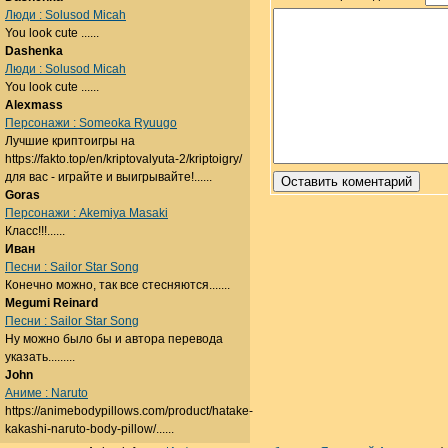
Люди : Solusod Micah
You look cute ......
Dashenka
Люди : Solusod Micah
You look cute ......
Alexmass
Персонажи : Someoka Ryuugo
Лучшие криптоигры на
https://fakto.top/en/kriptovalyuta-2/kriptoigry/
для вас - играйте и выигрывайте!......
Goras
Персонажи : Akemiya Masaki
Класс!!!......
Иван
Песни : Sailor Star Song
Конечно можно, так все стесняются.......
Megumi Reinard
Песни : Sailor Star Song
Ну можно было бы и автора перевода
указать.........
John
Аниме : Naruto
https://animebodypillows.com/product/hatake-
kakashi-naruto-body-pillow/......