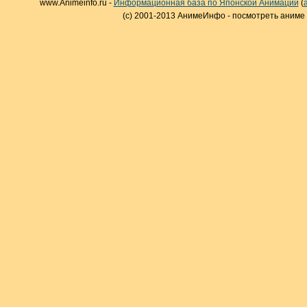
www.Animeinfo.ru -
Информационная база по Японской Анимации
(
(c) 2001-2013 АнимеИнфо - посмотреть аниме 