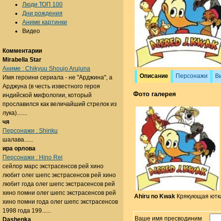
Люди ТОП 100
Дни рождения
Аниме картинки
Видео
Комментарии
Mirabella Star
Аниме : Chikyuu Shoujo Arujuna
Описание
Персонажи
В
Имя героини сериала - не "Арджина", а
Арджуна (в честь известного героя
Фото галерея
индийской мифологии, который
прославился как величайший стрелок из
лука).......
чя
Персонажи : Shinku
шалава......
ира орлова
Персонажи : Hino Rei
сейлор марс экстрасенсов рей хино
любит олег шепс экстрасенсов рей хино
любит года олег шепс экстрасенсов рей
хино помни олег шепс экстрасенсов рей
Ahiru no Kwak
Крякующая ютк
хино помни года олег шепс экстрасенсов
1998 года 199......
Ваше имя пресводиним
Dashenka