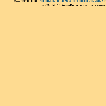
www.Animeinfo.ru -
Информационная база по Японской Анимации
(
(c) 2001-2013 АнимеИнфо - посмотреть аниме 