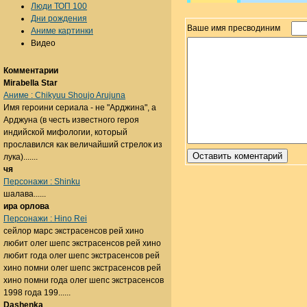
Люди ТОП 100
Дни рождения
Ваше имя пресводиним
Аниме картинки
Видео
Комментарии
Mirabella Star
Аниме : Chikyuu Shoujo Arujuna
Имя героини сериала - не "Арджина", а
Арджуна (в честь известного героя
индийской мифологии, который
прославился как величайший стрелок из
лука).......
чя
Персонажи : Shinku
шалава......
ира орлова
Персонажи : Hino Rei
сейлор марс экстрасенсов рей хино
любит олег шепс экстрасенсов рей хино
любит года олег шепс экстрасенсов рей
хино помни олег шепс экстрасенсов рей
хино помни года олег шепс экстрасенсов
1998 года 199......
Dashenka