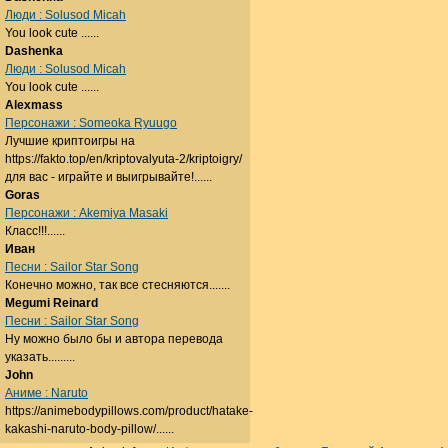
Люди : Solusod Micah
You look cute ......
Dashenka
Люди : Solusod Micah
You look cute ......
Alexmass
Персонажи : Someoka Ryuugo
Лучшие криптоигры на
https://fakto.top/en/kriptovalyuta-2/kriptoigry/
для вас - играйте и выигрывайте!......
Goras
Персонажи : Akemiya Masaki
Класс!!!......
Иван
Песни : Sailor Star Song
Конечно можно, так все стесняются.......
Megumi Reinard
Песни : Sailor Star Song
Ну можно было бы и автора перевода
указать.........
John
Аниме : Naruto
https://animebodypillows.com/product/hatake-
kakashi-naruto-body-pillow/......