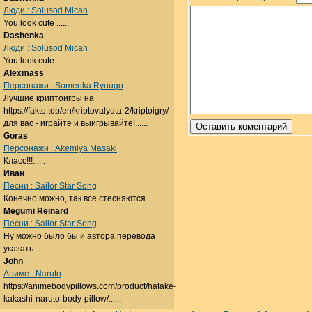
Люди : Solusod Micah
You look cute ......
Dashenka
Люди : Solusod Micah
You look cute ......
Alexmass
Персонажи : Someoka Ryuugo
Лучшие криптоигры на
https://fakto.top/en/kriptovalyuta-2/kriptoigry/
для вас - играйте и выигрывайте!......
Goras
Персонажи : Akemiya Masaki
Класс!!!......
Иван
Песни : Sailor Star Song
Конечно можно, так все стесняются.......
Megumi Reinard
Песни : Sailor Star Song
Ну можно было бы и автора перевода
указать.........
John
Аниме : Naruto
https://animebodypillows.com/product/hatake-
kakashi-naruto-body-pillow/......