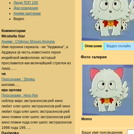
Люди ТОП 100
Дни рождения
Аниме картинки
Видео
Комментарии
Mirabella Star
Аниме : Chikyuu Shoujo Arujuna
Описание
Видео онлайн
Имя героини сериала - не "Арджина", а
Арджуна (в честь известного героя
Фото галерея
индийской мифологии, который
прославился как величайший стрелок из
лука).......
чя
Персонажи : Shinku
шалава......
ира орлова
Персонажи : Hino Rei
сейлор марс экстрасенсов рей хино
любит олег шепс экстрасенсов рей хино
любит года олег шепс экстрасенсов рей
хино помни олег шепс экстрасенсов рей
Momo
хино помни года олег шепс экстрасенсов
1998 года 199......
Ваше имя пресводиним
Dashenka