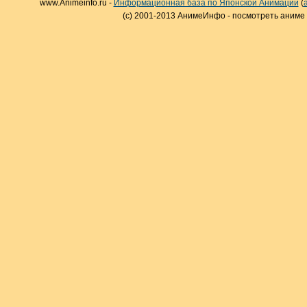
www.Animeinfo.ru -
Информационная база по Японской Анимации
(
(c) 2001-2013 АнимеИнфо - посмотреть аниме 