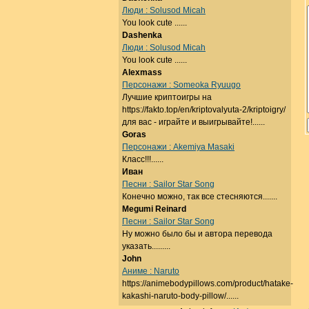
Люди : Solusod Micah
You look cute ......
Dashenka
Люди : Solusod Micah
You look cute ......
Alexmass
Персонажи : Someoka Ryuugo
Лучшие криптоигры на
https://fakto.top/en/kriptovalyuta-2/kriptoigry/
для вас - играйте и выигрывайте!......
Goras
Персонажи : Akemiya Masaki
Класс!!!......
Иван
Песни : Sailor Star Song
Конечно можно, так все стесняются.......
Megumi Reinard
Песни : Sailor Star Song
Ну можно было бы и автора перевода
указать.........
John
Аниме : Naruto
https://animebodypillows.com/product/hatake-
kakashi-naruto-body-pillow/......