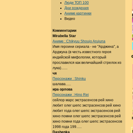
Люди ТОП 100
Дни рождения
Аниме картинки
Видео
Комментарии
Mirabella Star
Аниме : Chikyuu Shoujo Arujuna
Имя героини сериала - не "Арджина", а
Арджуна (в честь известного героя
индийской мифологии, который
прославился как величайший стрелок из
лука).......
чя
Персонажи : Shinku
шалава......
ира орлова
Персонажи : Hino Rei
сейлор марс экстрасенсов рей хино
любит олег шепс экстрасенсов рей хино
любит года олег шепс экстрасенсов рей
хино помни олег шепс экстрасенсов рей
хино помни года олег шепс экстрасенсов
1998 года 199......
Dashenka