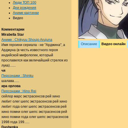
Люди ТОП 100
Дни рождения
Аниме картинки
Видео
Комментарии
Mirabella Star
Аниме : Chikyuu Shoujo Arujuna
Описание
Видео онлайн
Имя героини сериала - не "Арджина", а
Арджуна (в честь известного героя
индийской мифологии, который
прославился как величайший стрелок из
лука).......
чя
Персонажи : Shinku
шалава......
ира орлова
Персонажи : Hino Rei
сейлор марс экстрасенсов рей хино
любит олег шепс экстрасенсов рей хино
любит года олег шепс экстрасенсов рей
хино помни олег шепс экстрасенсов рей
хино помни года олег шепс экстрасенсов
1998 года 199......
Dashenka