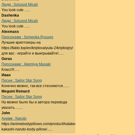
Люди : Solusod Micah
You look cute ......
Dashenka
Люди : Solusod Micah
You look cute ......
Alexmass
Персонажи : Someoka Ryuugo
Лучшие криптоигры на
https://fakto.top/en/kriptovalyuta-2/kriptoigry/
для вас - играйте и выигрывайте!......
Goras
Персонажи : Akemiya Masaki
Класс!!!......
Иван
Песни : Sailor Star Song
Конечно можно, так все стесняются.......
Megumi Reinard
Песни : Sailor Star Song
Ну можно было бы и автора перевода
указать.........
John
Аниме : Naruto
https://animebodypillows.com/product/hatake-
kakashi-naruto-body-pillow/......