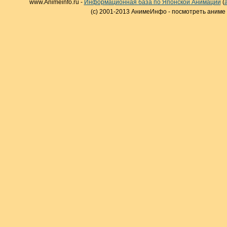
www.Animeinfo.ru -
Информационная база по Японской Анимации
(
(c) 2001-2013 АнимеИнфо - посмотреть аниме 