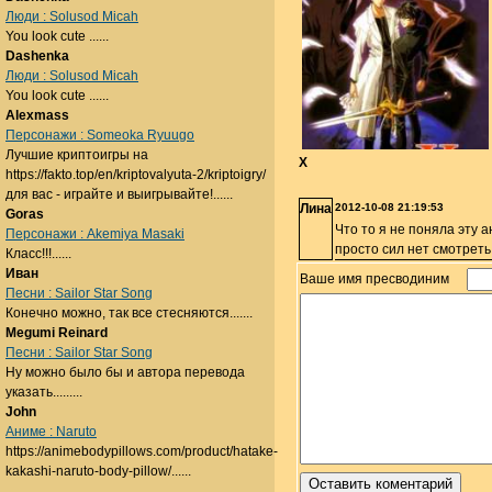
Люди : Solusod Micah
You look cute ......
Dashenka
Люди : Solusod Micah
You look cute ......
Alexmass
Персонажи : Someoka Ryuugo
Лучшие криптоигры на
X
https://fakto.top/en/kriptovalyuta-2/kriptoigry/
для вас - играйте и выигрывайте!......
Лина
2012-10-08 21:19:53
Goras
Что то я не поняла эту 
Персонажи : Akemiya Masaki
просто сил нет смотреть
Класс!!!......
Иван
Ваше имя пресводиним
Песни : Sailor Star Song
Конечно можно, так все стесняются.......
Megumi Reinard
Песни : Sailor Star Song
Ну можно было бы и автора перевода
указать.........
John
Аниме : Naruto
https://animebodypillows.com/product/hatake-
kakashi-naruto-body-pillow/......