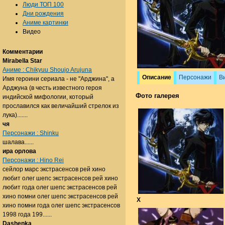
Люди ТОП 100
Дни рождения
Аниме картинки
Видео
Комментарии
Mirabella Star
Аниме : Chikyuu Shoujo Arujuna
Описание
Персонажи
В
Имя героини сериала - не "Арджина", а
Арджуна (в честь известного героя
Фото галерея
индийской мифологии, который
прославился как величайший стрелок из
лука).......
чя
Персонажи : Shinku
шалава......
ира орлова
Персонажи : Hino Rei
сейлор марс экстрасенсов рей хино
любит олег шепс экстрасенсов рей хино
любит года олег шепс экстрасенсов рей
хино помни олег шепс экстрасенсов рей
X
хино помни года олег шепс экстрасенсов
1998 года 199......
Dashenka